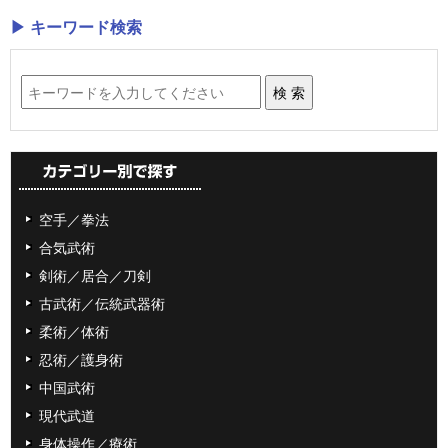
▶ キーワード検索
空手／拳法
合気武術
剣術／居合／刀剣
古武術／伝統武器術
柔術／体術
忍術／護身術
中国武術
現代武道
身体操作／療術