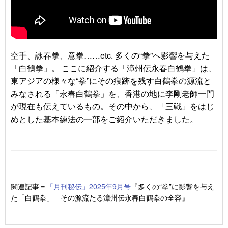
空手、詠春拳、意拳……etc. 多くの“拳”へ影響を与えた
「白鶴拳」。 ここに紹介する「漳州伝永春白鶴拳」は、
東アジアの様々な“拳”にその痕跡を残す白鶴拳の源流と
みなされる「永春白鶴拳」を、香港の地に李剛老師一門
が現在も伝えているもの。その中から、「三戦」をはじ
めとした基本練法の一部をご紹介いただきました。
関連記事＝
「月刊秘伝」2025年9月号
『多くの“拳”に影響を与え
た「白鶴拳」 その源流たる
漳州伝永春白鶴拳の全容』