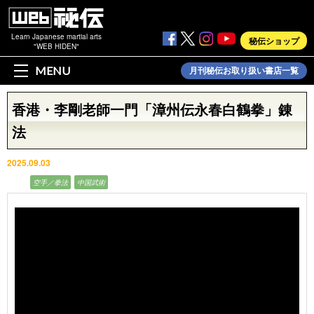
Learn Japanese martial arts
秘伝ショップ
"WEB HIDEN"
MENU
月刊秘伝お取り扱い書店一覧
香港・李剛老師一門「漳州伝永春白鶴拳」錬
法
2025.09.03
動画
空手／拳法
中国武術