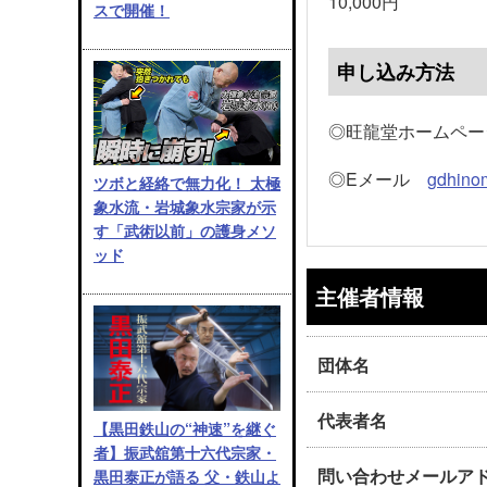
10,000円
スで開催！
申し込み方法
◎旺龍堂ホームペー
◎Eメール
gdhino
ツボと経絡で無力化！ 太極
象水流・岩城象水宗家が示
す「武術以前」の護身メソ
ッド
主催者情報
団体名
代表者名
【黒田鉄山の“神速”を継ぐ
者】振武舘第十六代宗家・
問い合わせメールア
黒田泰正が語る 父・鉄山よ