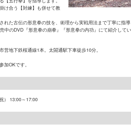
る【五行拳】を指導します。
掛け合う【対練】も併せて教
された古伝の形意拳の技を、術理から実戦用法まで丁寧に指導
発売中のDVD『形意拳の崩拳』『形意拳の内功』にて紹介して
市営地下鉄桜通線1本。太閤通駅下車徒歩10分。
参加OKです。
） 13:00～17:00