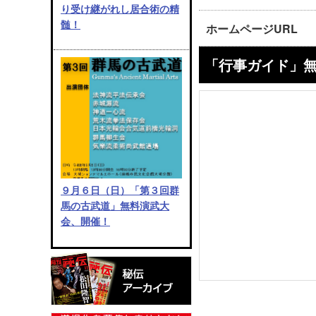
り受け継がれし居合術の精
髄！
ホームページURL
「行事ガイド」
９月６日（日）「第３回群
馬の古武道」無料演武大
会、開催！