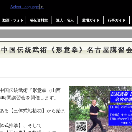
Select Language
▼
動画・フォト
秘伝資料室
達人・名人
道場ガイド
行事ガイド
る中国伝統武術《形意拳》名古屋講習
中国伝統武術『形意拳（山西
4時間講習会を開催します。
ある【三体式站樁功】から始ま
体式推掌】、そして