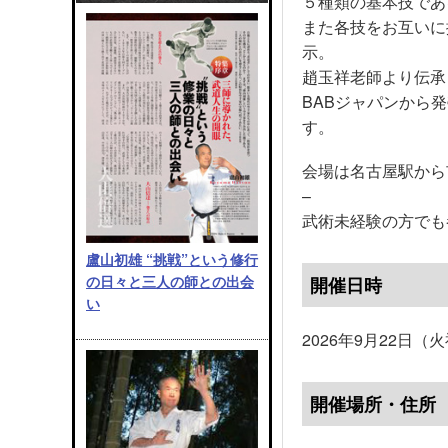
５種類の基本技であ
また各技をお互いに
示。
趙玉祥老師より伝承
BABジャパンから
す。
会場は名古屋駅から
–
武術未経験の方でも
盧山初雄 “挑戦”という修行
の日々と三人の師との出会
開催日時
い
2026年9月22日（火祝
開催場所・住所