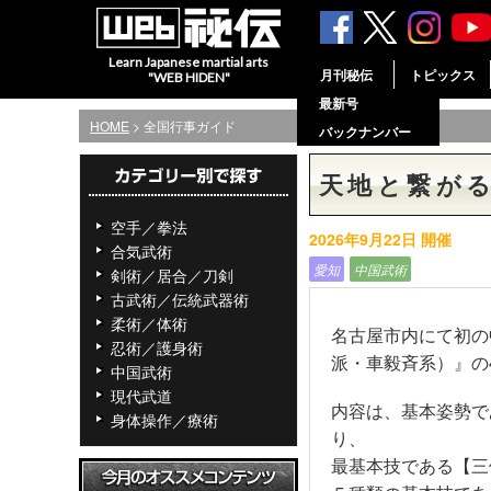
Learn Japanese martial arts
月刊秘伝
トピックス
"WEB HIDEN"
最新号
HOME
> 全国行事ガイド
バックナンバー
天地と繋が
空手／拳法
2026年9月22日 開催
合気武術
愛知
中国武術
剣術／居合／刀剣
古武術／伝統武器術
柔術／体術
名古屋市内にて初の
忍術／護身術
派・車毅斉系）』の
中国武術
現代武道
内容は、基本姿勢で
身体操作／療術
り、
最基本技である【三