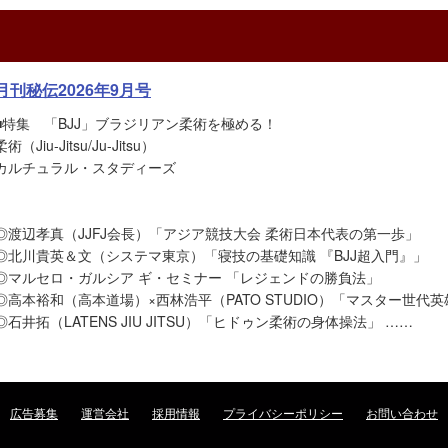
月刊秘伝2026年9月号
■特集 「BJJ」ブラジリアン柔術を極める！
柔術（Jiu-Jitsu/Ju-Jitsu）
カルチュラル・スタディーズ
◎渡辺孝真（JJFJ会長）「アジア競技大会 柔術日本代表の第一歩」
◎北川貴英＆文（システマ東京）「寝技の基礎知識 『BJJ超入門』」
◎マルセロ・ガルシア ギ・セミナー 「レジェンドの勝負法」
◎高本裕和（高本道場）×西林浩平（PATO STUDIO）「マスター世代
◎石井拓（LATENS JIU JITSU）「ヒドゥン柔術の身体操法」 ……
広告募集
運営会社
採用情報
プライバシーポリシー
お問い合わせ