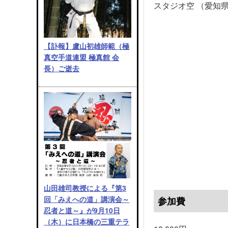
スタジオ空 （愛知県
【訃報】盧山初雄師範（極
真空手道連盟 極真館 会
長）ご逝去
山田雄司教授による『第3
回「みえへの道」講演会～
参加費
忍者と道～』が9月10日
（木）に日本橋の三重テラ