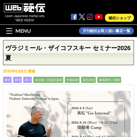
Learn Japanese martial arts
秘伝ショップ
"WEB HIDEN"
MENU
月刊秘伝お取り扱い書店一覧
ヴラジミール・ザイコフスキー セミナー2026
夏
2026年8月8日 開催
東京
静岡
香川
古武術／伝統武器術
中国武術
現代武道
身体操作／療術