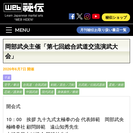
Learn Japanese martial arts
秘伝ショップ
"WEB HIDEN"
MENU
月刊秘伝お取り扱い書店一覧
岡部武央主催「第七回総合武道交流演武大
会」
2026年6月7日 開催
千葉
空手／拳法
合気道・合気武術
剣術／居合／刀剣
古武術／伝統武器術
柔術／体術
忍術／護身術
中国武術
現代武道
身体操作／療術
開会式
10：00 挨拶 九十九式太極拳の会 代表師範 岡部武央
極峰拳社 顧問師範 遠山知秀先生