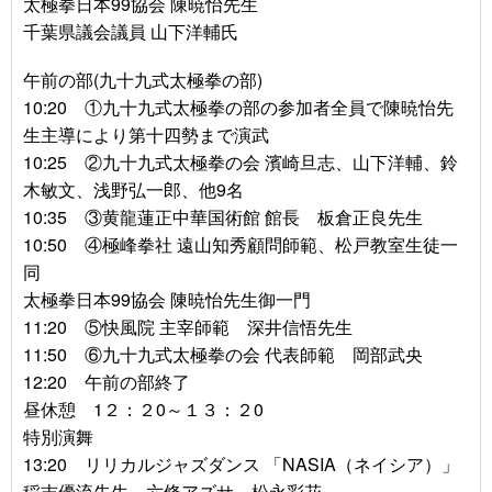
太極拳日本99協会 陳暁怡先生
千葉県議会議員 山下洋輔氏
午前の部(九十九式太極拳の部)
10:20 ①九十九式太極拳の部の参加者全員で陳暁怡先
生主導により第十四勢まで演武
10:25 ②九十九式太極拳の会 濱崎旦志、山下洋輔、鈴
木敏文、浅野弘一郎、他9名
10:35 ③黄龍蓮正中華国術館 館長 板倉正良先生
10:50 ④極峰拳社 遠山知秀顧問師範、松戸教室生徒一
同
太極拳日本99協会 陳暁怡先生御一門
11:20 ⑤快風院 主宰師範 深井信悟先生
11:50 ⑥九十九式太極拳の会 代表師範 岡部武央
12:20 午前の部終了
昼休憩 1２：２0～１３：２0
特別演舞
13:20 リリカルジャズダンス 「NASIA（ネイシア）」
稲吉優流先生、六條アズサ、松永彩花