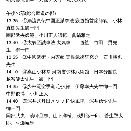
午後の部(総合武道の部)
13:25 ①嫡流真伝中国正派拳法 躾道館首席師範 小林
直樹先生御一門
岡部武央師範、小川正人師範、眞鍋雅之
13:40 ②太氣至誠拳法 太氣拳 二道塾 竹田二男先
生 御一門
13:55 ③中國武術・内家拳 実践武術研究会 石川勝也
先生
14:10 ④嵩山少林拳 河南省少林武術館 日本分館長
越智健太先生 御一門
14:25 ⑤少林流空手道 心技館 伊藤幸夫先生御一門
中野俊博、小川正人
14:40 ⑥深井式丹田メソッド 快風院 深井信悟先生
御一門
岡部武央、濱崎旦志、山下洋輔、浅野弘一郎、菅生堅太
郎、村瀬崚馬