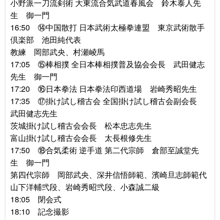
小野派一刀流剣術 大東流合気武道春風会 鈴木泰人先
生 御一門
16:50 ⑭中国散打 日本武術太極拳連盟 東京武術散手
倶楽部 池田純代表
教練 岡部武央、村瀬崚馬
17:05 ⑮棒相撲 全日本棒相撲普及協会会長 武田健志
先生 御一門
17:20 ⑯日本拳法 日本拳法印西道場 岩崎秀昭先生
17:35 ⑰掛け試し稽古会 全国掛け試し稽古会副会長
武田健志先生
茨城掛け試し稽古会会長 松本忠志先生
富山掛け試し稽古会会長 太長根修先生
17:50 ⑱合気柔術 逆手道 第二代宗師 倉部至誠堂先
生 御一門
第四代宗師 岡部武央、深井信悟師範、濱崎旦志師範代
山下洋輔弐段、岩崎秀昭弐段、小森誠二級
18:05 閉会式
18:10 記念撮影