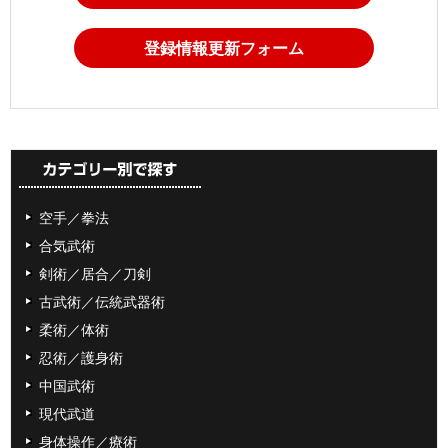
登録情報更新フォーム
空手／拳法
合気武術
剣術／居合／刀剣
古武術／伝統武器術
柔術／体術
忍術／護身術
中国武術
現代武道
身体操作／療術