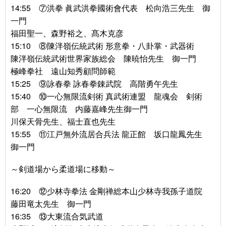
14:55 ⑦洪拳 眞武洪拳國術會代表 松向浩三先生 御
一門
福田聖一、森野裕之、髙木克彦
15:10 ⑧陳泮嶺伝統武術 形意拳・八卦掌・武器術
陳泮嶺伝統武術世界家族総会 陳暁怡先生 御一門
極峰拳社 遠山知秀顧問師範
15:25 ⑨詠春拳 詠春拳錬武院 高階勇午先生
15:40 ⑩一心無限流剣術 真武術連盟 龍魂会 剣術
部 一心無限流 内藤嘉峰先生御一門
川保天骨先生、福士直也先生
15:55 ⑪江戸無外流居合兵法 龍正館 坂口龍鳳先生
御一門
～剣道場から柔道場に移動～
16:20 ⑫少林寺拳法 金剛禅総本山少林寺我孫子道院
藤田竜太先生 御一門
16:35 ⑬大東流合気武道