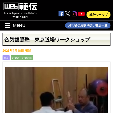
Learn Japanese martial arts
秘伝ショップ
"WEB HIDEN"
MENU
月刊秘伝お取り扱い書店一覧
合気観照塾 東京道場ワークショップ
2026年4月18日 開催
東京
合気道・合気武術