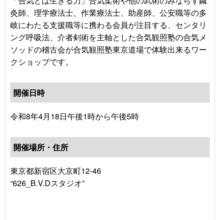
「合気とは生きる力」合気柔術や他の武術のみならず鍼
灸師、理学療法士、作業療法士、助産師、公安職等の多
岐にわたる支援職等に携わる会員が注目する、センタリ
ング呼吸法、介者剣術を主軸とした合気観照塾の合気メ
ソッドの稽古会が合気観照塾東京道場で体験出来るワー
クショップです。
開催日時
令和8年4月18日午後1時から午後5時
開催場所・住所
東京都新宿区大京町12-46
“626_B.V.Dスタジオ”