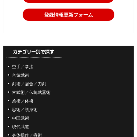
登録情報更新フォーム
空手／拳法
合気武術
剣術／居合／刀剣
古武術／伝統武器術
柔術／体術
忍術／護身術
中国武術
現代武道
身体操作／療術