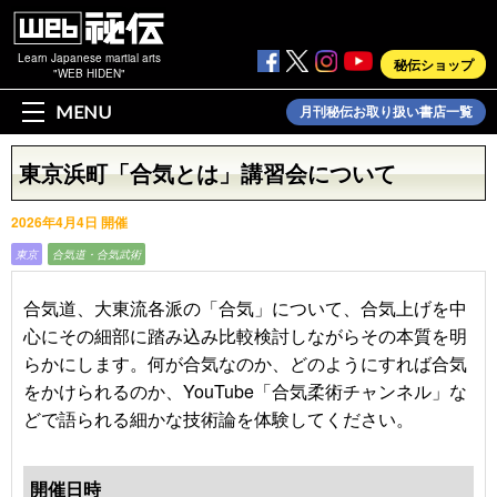
Learn Japanese martial arts
秘伝ショップ
"WEB HIDEN"
MENU
月刊秘伝お取り扱い書店一覧
東京浜町「合気とは」講習会について
2026年4月4日 開催
東京
合気道・合気武術
合気道、大東流各派の「合気」について、合気上げを中
心にその細部に踏み込み比較検討しながらその本質を明
らかにします。何が合気なのか、どのようにすれば合気
をかけられるのか、YouTube「合気柔術チャンネル」な
どで語られる細かな技術論を体験してください。
開催日時