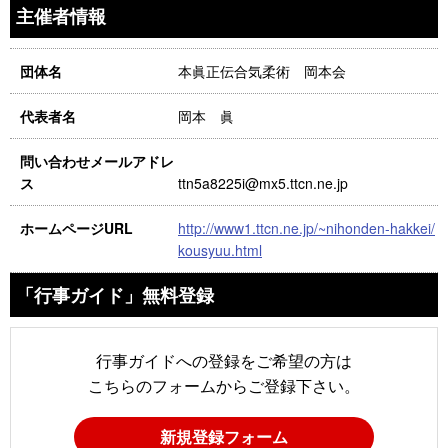
主催者情報
本眞正伝合気柔術 岡本会
団体名
岡本 眞
代表者名
問い合わせメールアドレ
ttn5a8225i@mx5.ttcn.ne.jp
ス
http://www1.ttcn.ne.jp/~nihonden-hakkei/
ホームページURL
kousyuu.html
「行事ガイド」無料登録
行事ガイドへの登録をご希望の方は
こちらのフォームからご登録下さい。
新規登録フォーム