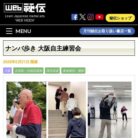
Learn Japanese martial arts
秘伝ショップ
"WEB HIDEN"
MENU
月刊秘伝お取り扱い書店一覧
ナンバ歩き 大阪自主練習会
2026年2月21日 開催
大阪
古武術／伝統武器術
現代武道
身体操作／療術