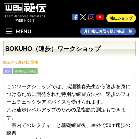
Learn Japanese martial arts
秘伝ショップ
"WEB HIDEN"
MENU
月刊秘伝お取り扱い書店一覧
SOKUHO（速歩）ワークショップ
2025年8月24日 開催
東京
身体操作／療術
このワークショップでは、成瀬雅春先生から速歩を身に
つけるために開発された特別な練習方法や、速歩のフォ
ームチェックやアドバイスを受けられます。
また速歩レベルアップのための足指筋力測定もできま
す。
・室内でのレクチャーと基礎練習後、屋外で50m速歩の
練習