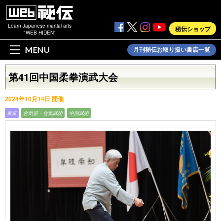
Learn Japanese martial arts
秘伝ショップ
"WEB HIDEN"
MENU
月刊秘伝お取り扱い書店一覧
第41回中国柔拳演武大会
2024年10月14日 開催
東京
合気道・合気武術
中国武術