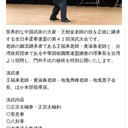
世界的な中国武術の大家・王樹金老師の技を正統に継承
する全日本柔拳連盟の第４１回演武大会です。
老師の嫡流継承者である王福来老師・黄淑春老師と、台
湾政府団体である中華国術國際連盟總會の理事長を台湾
より招聘し、門外不出の秘術を特別公開いたします。
演武者
王福来老師・黄淑春老師・地曳秀峰老師・地曳寛子会
長、ほか本部指導員。
演武内容
◎正宗太極拳・正宗太極剣
◎形意拳
◎八卦掌