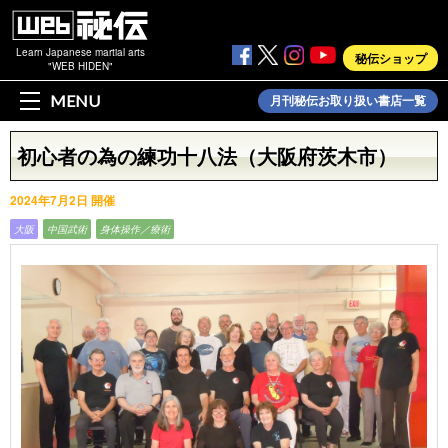
Learn Japanese martial arts
秘伝ショップ
"WEB HIDEN"
MENU
月刊秘伝お取り扱い書店一覧
初心者の為の練功十八法（大阪府茨木市）
2024年7月2日 開催
大阪
中国武術
身体操作／療術