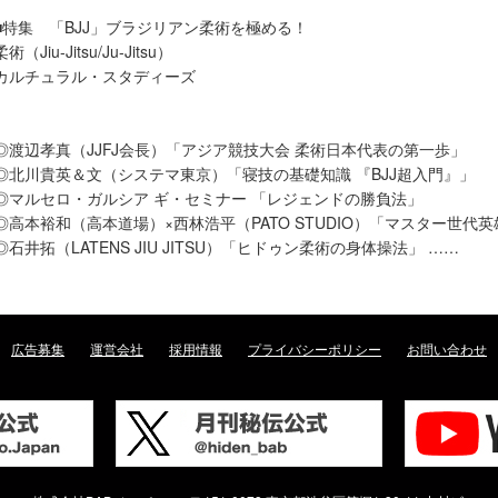
■特集 「BJJ」ブラジリアン柔術を極める！
柔術（Jiu-Jitsu/Ju-Jitsu）
カルチュラル・スタディーズ
◎渡辺孝真（JJFJ会長）「アジア競技大会 柔術日本代表の第一歩」
◎北川貴英＆文（システマ東京）「寝技の基礎知識 『BJJ超入門』」
◎マルセロ・ガルシア ギ・セミナー 「レジェンドの勝負法」
◎高本裕和（高本道場）×西林浩平（PATO STUDIO）「マスター世代
◎石井拓（LATENS JIU JITSU）「ヒドゥン柔術の身体操法」 ……
広告募集
運営会社
採用情報
プライバシーポリシー
お問い合わせ