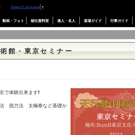
Select Language
▼
動画・フォト
秘伝資料室
達人・名人
道場ガイド
行事ガイド
武術館・東京セミナー
京で体験出来ます❗
法 脱力法 太極拳など基礎か