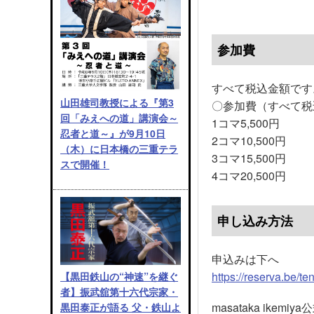
参加費
すべて税込金額です
山田雄司教授による『第3
〇参加費（すべて税
回「みえへの道」講演会～
1コマ5,500円
忍者と道～』が9月10日
2コマ10,500円
（木）に日本橋の三重テラ
3コマ15,500円
スで開催！
4コマ20,500円
申し込み方法
申込みは下へ
https://reserva.be/
【黒田鉄山の“神速”を継ぐ
者】振武舘第十六代宗家・
masataka ikemi
黒田泰正が語る 父・鉄山よ