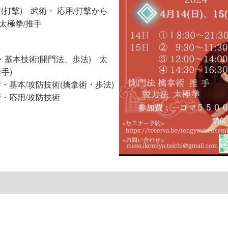
(打撃) 武術・ 応用/打撃から
太極拳/推手
 武術・基本技術(開門法、歩法) 太
手)
 武術・基本/攻防技術(擒拿術・歩法)
 武術・応用/攻防技術