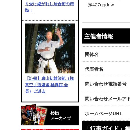
り受け継がれし居合術の精
@427qgdnw
髄！
主催者情報
団体名
代表者名
【訃報】盧山初雄師範（極
問い合わせ電話番号
真空手道連盟 極真館 会
長）ご逝去
問い合わせメールア
ホームページURL
「行事ガイド」