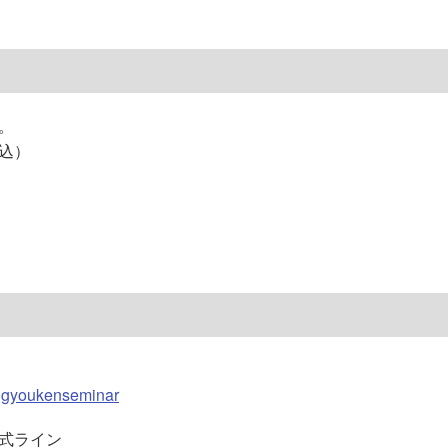
。
込）
tengyoukenseminar
ya公式ライン