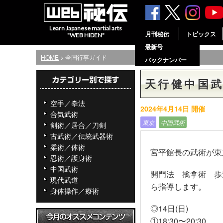
Learn Japanese martial arts
月刊秘伝
トピックス
"WEB HIDEN"
最新号
HOME
> 全国行事ガイド
バックナンバー
天行健中国
空手／拳法
2024年4月14日 開催
合気武術
東京
中国武術
剣術／居合／刀剣
古武術／伝統武器術
柔術／体術
宮平館長の武術が東
忍術／護身術
中国武術
開門法 擒拿術 歩
現代武道
ら指導します。
身体操作／療術
◎14日(日)
①18:30〜20:30