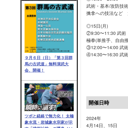
武術・基本/攻防技術
擒拿への技法など 
◎15日(月)
②9:30〜11:30
極拳(単推手、自由推
③12:00〜14:00
④14:30〜16:30
９月６日（日）「第３回群
馬の古武道」無料演武大
会、開催！
開催日時
ツボと経絡で無力化！ 太極
2024年
象水流・岩城象水宗家が示
4月14日、15日