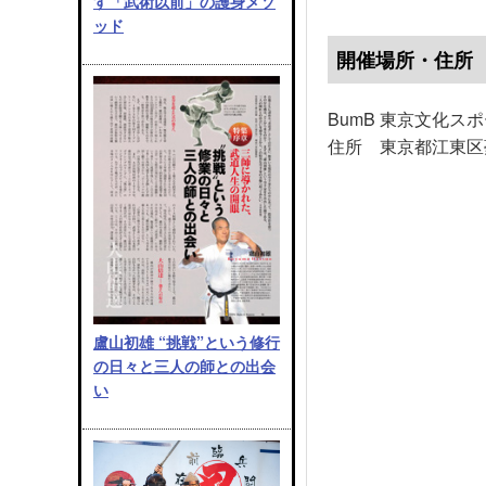
す「武術以前」の護身メソ
ッド
開催場所・住所
BumB 東京文化ス
住所 東京都江東区夢
盧山初雄 “挑戦”という修行
の日々と三人の師との出会
い