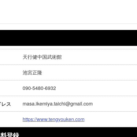
天行健中国武術館
池宮正隆
090-5480-6932
masa.ikemiya.taichi@gmail.com
ドレス
https://www.tengyouken.com
無料登録