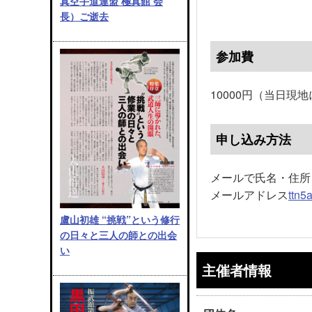
真空手道連盟 極真館 会
長）ご逝去
参加費
10000円（当日現
申し込み方法
メールで氏名・住所
メールアドレス
ttn5
盧山初雄 “挑戦”という修行
の日々と三人の師との出会
い
主催者情報