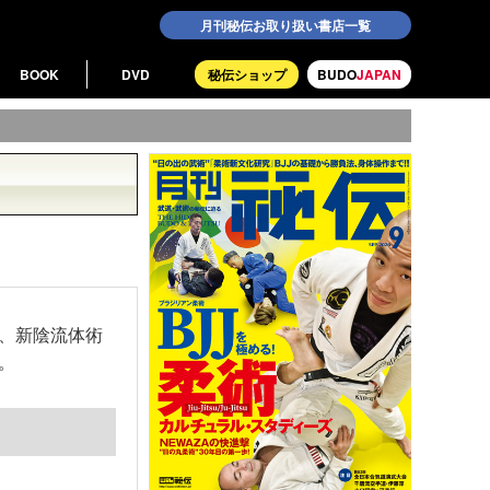
月刊秘伝お取り扱い書店一覧
BOOK
DVD
秘伝ショップ
BUDO
JAPAN
、新陰流体術
。