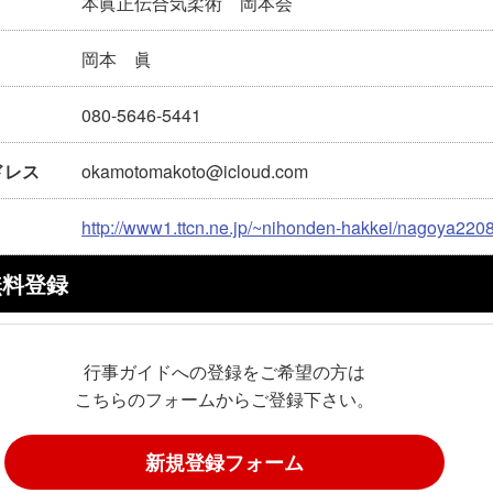
本眞正伝合気柔術 岡本会
岡本 眞
080-5646-5441
okamotomakoto@icloud.com
ドレス
http://www1.ttcn.ne.jp/~nihonden-hakkei/nagoya220
無料登録
行事ガイドへの登録をご希望の方は
こちらのフォームからご登録下さい。
新規登録フォーム