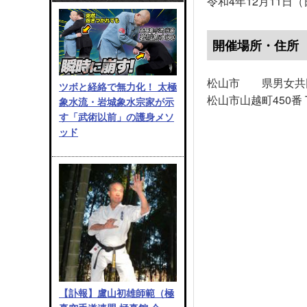
令和4年12月11日
開催場所・住所
松山市 県男女共
ツボと経絡で無力化！ 太極
松山市山越町450番 Tel
象水流・岩城象水宗家が示
す「武術以前」の護身メソ
ッド
【訃報】盧山初雄師範（極