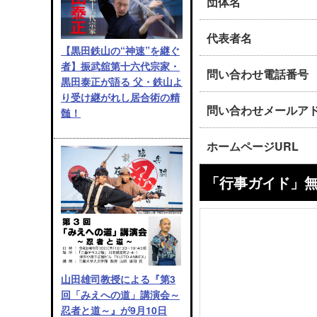
団体名
代表者名
【黒田鉄山の“神速”を継ぐ
者】振武舘第十六代宗家・
問い合わせ電話番号
黒田泰正が語る 父・鉄山よ
り受け継がれし居合術の精
問い合わせメールア
髄！
ホームページURL
「行事ガイド」
山田雄司教授による『第3
回「みえへの道」講演会～
忍者と道～』が9月10日