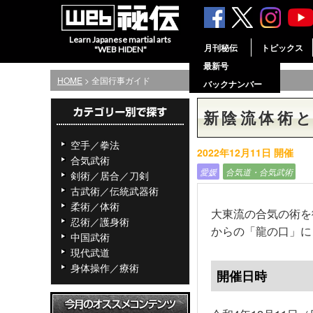
Learn Japanese martial arts
月刊秘伝
トピックス
"WEB HIDEN"
最新号
HOME
> 全国行事ガイド
バックナンバー
新陰流体術
空手／拳法
2022年12月11日 開催
合気武術
愛媛
合気道・合気武術
剣術／居合／刀剣
古武術／伝統武器術
柔術／体術
大東流の合気の術を
忍術／護身術
からの「龍の口」に
中国武術
現代武道
身体操作／療術
開催日時