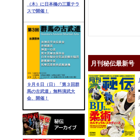
（木）に日本橋の三重テラ
スで開催！
月刊秘伝最新号
９月６日（日）「第３回群
馬の古武道」無料演武大
会、開催！