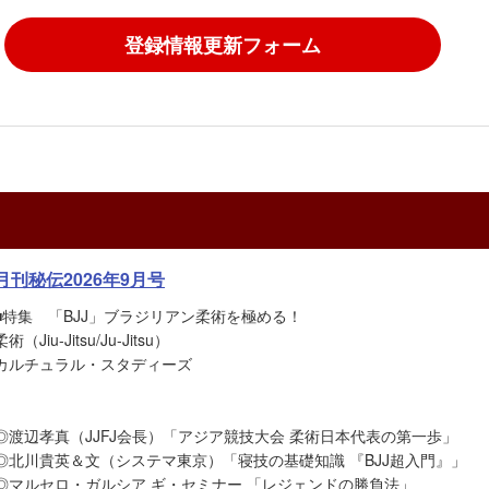
登録情報更新フォーム
月刊秘伝2026年9月号
■特集 「BJJ」ブラジリアン柔術を極める！
柔術（Jiu-Jitsu/Ju-Jitsu）
カルチュラル・スタディーズ
◎渡辺孝真（JJFJ会長）「アジア競技大会 柔術日本代表の第一歩」
◎北川貴英＆文（システマ東京）「寝技の基礎知識 『BJJ超入門』」
◎マルセロ・ガルシア ギ・セミナー 「レジェンドの勝負法」