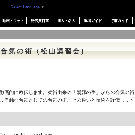
Select Language
▼
動画・フォト
秘伝資料室
達人・名人
道場ガイド
行事ガイド
と合気の術（松山講習会）
徹底的に教伝します。柔術由来の「朝顔の手」からの合気の術
よる触れ合気としての合気の術。その違いと技術を詳伝します