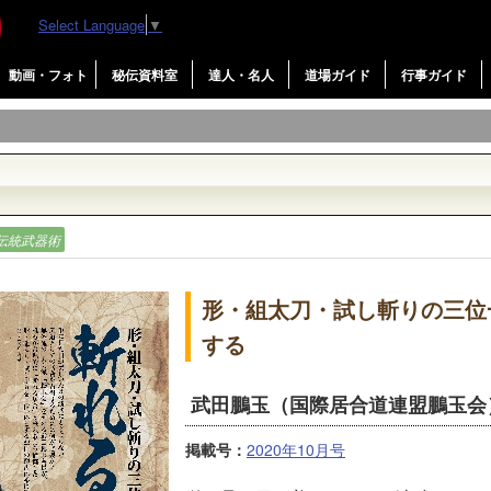
Select Language
▼
動画・フォト
秘伝資料室
達人・名人
道場ガイド
行事ガイド
伝統武器術
形・組太刀・試し斬りの三位
する
武田鵬玉（国際居合道連盟鵬玉会
掲載号：
2020年10月号