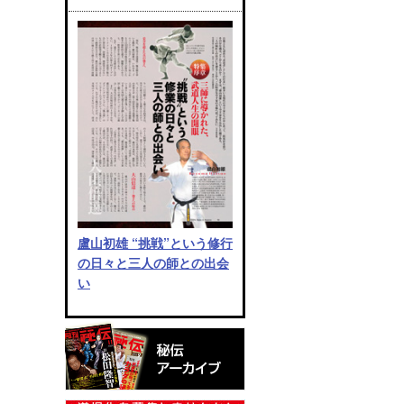
盧山初雄 “挑戦”という修行
の日々と三人の師との出会
い