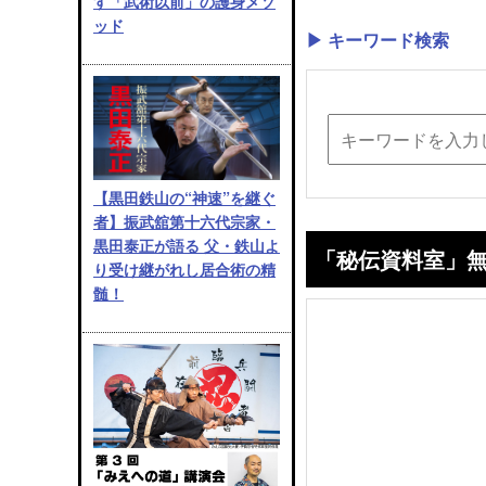
す「武術以前」の護身メソ
ッド
▶ キーワード検索
【黒田鉄山の“神速”を継ぐ
者】振武舘第十六代宗家・
黒田泰正が語る 父・鉄山よ
「秘伝資料室」
り受け継がれし居合術の精
髄！