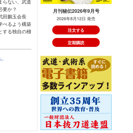
まらない、武道
必要か？
月刊秘伝2026年9月号
武田鵬玉会長
2026年8月12日 発売
学べるよう構築
注文する
とする独自の稽
定期購読
』