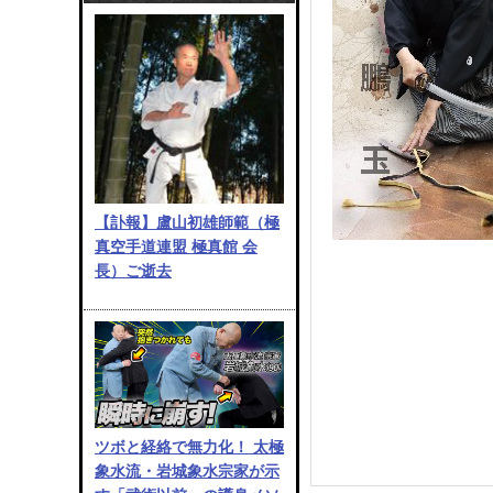
【訃報】盧山初雄師範（極
真空手道連盟 極真館 会
長）ご逝去
ツボと経絡で無力化！ 太極
象水流・岩城象水宗家が示