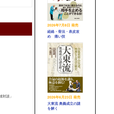
2026年7月8日 発売
経絡・骨法・表皮攻
め 痛い技
英雄対談」
2026年6月23日 発売
大東流 奥義成立の謎
を解く