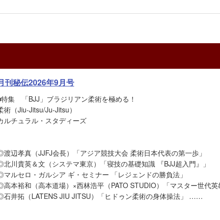
月刊秘伝2026年9月号
■特集 「BJJ」ブラジリアン柔術を極める！
柔術（Jiu-Jitsu/Ju-Jitsu）
カルチュラル・スタディーズ
◎渡辺孝真（JJFJ会長）「アジア競技大会 柔術日本代表の第一歩」
◎北川貴英＆文（システマ東京）「寝技の基礎知識 『BJJ超入門』」
◎マルセロ・ガルシア ギ・セミナー 「レジェンドの勝負法」
◎高本裕和（高本道場）×西林浩平（PATO STUDIO）「マスター世代
◎石井拓（LATENS JIU JITSU）「ヒドゥン柔術の身体操法」 ……