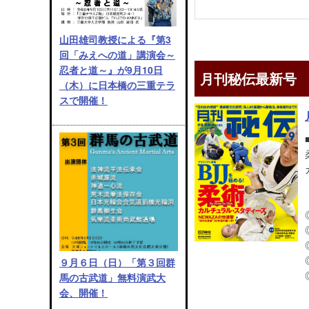
山田雄司教授による『第3
回「みえへの道」講演会～
忍者と道～』が9月10日
月刊秘伝最新号
（木）に日本橋の三重テラ
スで開催！
９月６日（日）「第３回群
馬の古武道」無料演武大
会、開催！