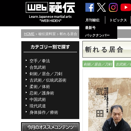
Learn Japanese martial arts
月刊秘伝
トピックス
"WEB HIDEN"
最新号
HOME
> 秘伝資料室 > 斬れる居合
バックナンバー
斬れる居合
空手／拳法
剣術／居合／刀剣
古武術／
合気武術
剣術／居合／刀剣
古武術／伝統武器術
柔術／体術
忍術／護身術
中国武術
現代武道
身体操作／療術