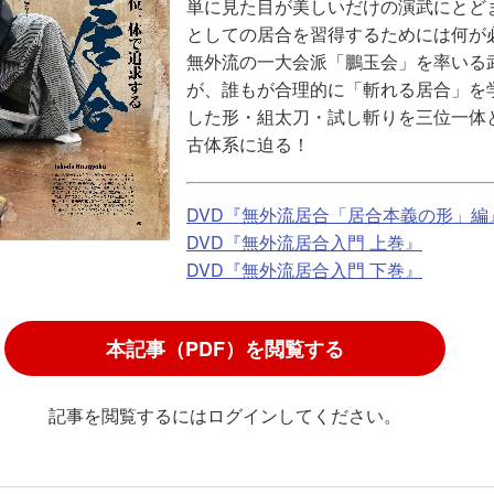
単に見た目が美しいだけの演武にとど
としての居合を習得するためには何が
無外流の一大会派「鵬玉会」を率いる
が、誰もが合理的に「斬れる居合」を
した形・組太刀・試し斬りを三位一体
古体系に迫る！
DVD『無外流居合「居合本義の形」編
DVD『無外流居合入門 上巻』
DVD『無外流居合入門 下巻』
本記事（PDF）を閲覧する
記事を閲覧するにはログインしてください。