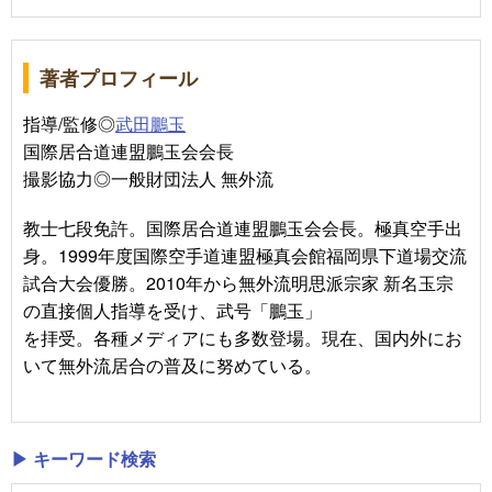
著者プロフィール
指導/監修◎
武田鵬玉
国際居合道連盟鵬玉会会長
撮影協力◎一般財団法人 無外流
教士七段免許。国際居合道連盟鵬玉会会長。極真空手出
身。1999年度国際空手道連盟極真会館福岡県下道場交流
試合大会優勝。2010年から無外流明思派宗家 新名玉宗
の直接個人指導を受け、武号「鵬玉」
を拝受。各種メディアにも多数登場。現在、国内外にお
いて無外流居合の普及に努めている。
▶ キーワード検索