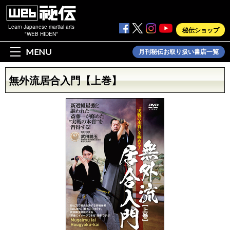
Learn Japanese martial arts
秘伝ショップ
"WEB HIDEN"
MENU
月刊秘伝お取り扱い書店一覧
無外流居合入門【上巻】