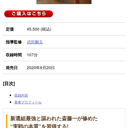
¥5,500 (税込)
定価
武田鵬玉
指導監修
107分
収録時間
2020年9月20日
発売日
[目次]
収録内容
著者プロフィール
新選組最強と謳われた斎藤一が修めた
“実戦の本質”を習得する!