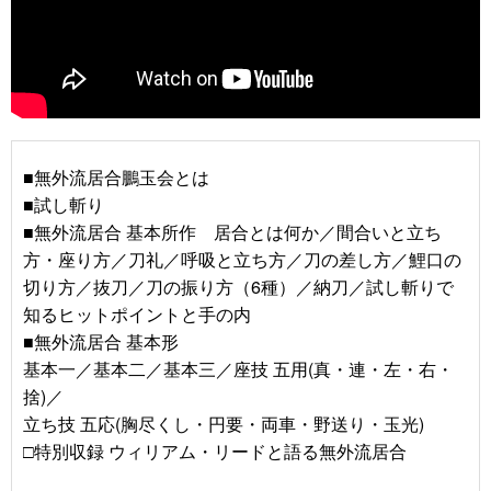
■無外流居合鵬玉会とは
■試し斬り
■無外流居合 基本所作 居合とは何か／間合いと立ち
方・座り方／刀礼／呼吸と立ち方／刀の差し方／鯉口の
切り方／抜刀／刀の振り方（6種）／納刀／試し斬りで
知るヒットポイントと手の内
■無外流居合 基本形
基本一／基本二／基本三／座技 五用(真・連・左・右・
捨)／
立ち技 五応(胸尽くし・円要・両車・野送り・玉光)
□特別収録 ウィリアム・リードと語る無外流居合