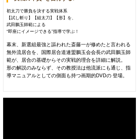
初太刀で勝負を決する実戦体系
【試し斬り】【組太刀】【形】を、
武田鵬玉師範による
“即座にイメージできる”指導で学ぶ！
幕末、新選組最強と謳われた斎藤一が修めたと言われる
無外流居合を、国際居合道連盟鵬玉会会長の武田鵬玉師
範が、居合の基礎からその実戦的理合を詳細に解説。
形の解説のみならず、その教授法は他流派にも通じ、指
導マニュアルとしての側面も持つ画期的DVDの 登場。