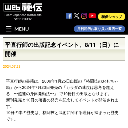
Learn Japanese martial arts
秘伝ショップ
"WEB HIDEN"
MENU
月刊秘伝お取り扱い書店一覧
平直行師の出版記念イベント、8/11（日）に
開催
2024.07.23
平直行師の書籍は、2006年1月25日出版の『格闘技のおもちゃ
箱』から2024年7月23日発売の『カラダの速度は思考を超え
る！〜超速の身体発動法〜』 で10冊目の出版となります。
新刊発売と10冊の著書の発売を記念してイベントが開催されま
す。
10冊の本の歴史は、格闘技と武術に関する理解が深まった歴史
です。