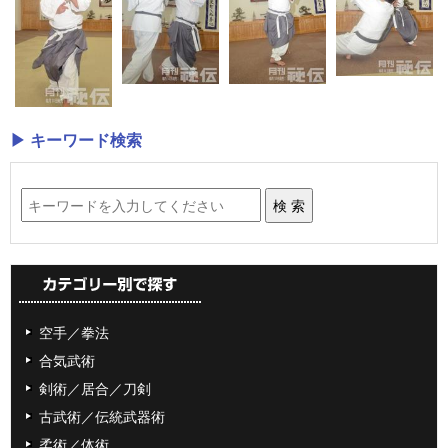
▶ キーワード検索
空手／拳法
合気武術
剣術／居合／刀剣
古武術／伝統武器術
柔術／体術