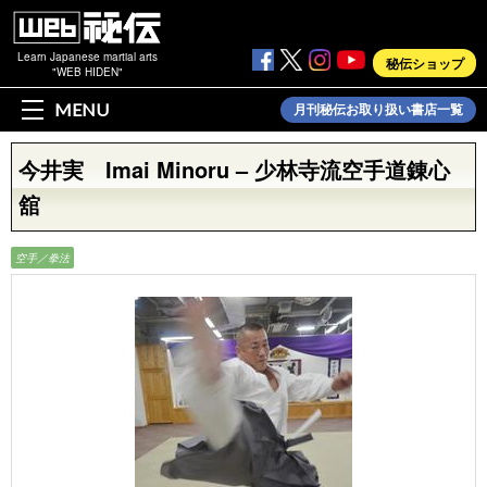
Learn Japanese martial arts
秘伝ショップ
"WEB HIDEN"
MENU
月刊秘伝お取り扱い書店一覧
今井実 Imai Minoru – 少林寺流空手道錬心
舘
空手／拳法