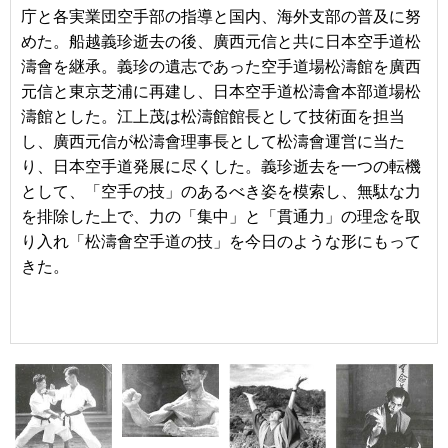
庁と各実業団空手部の指導と国内、海外支部の普及に努
めた。
船越義珍逝去の後、廣西元信と共に日本空手道松
濤會を継承。
義珍の遺志であった空手道場松濤館を廣西
元信と東京芝浦に再建し、日本空手道松濤會本部道場松
濤館とした。
江上茂は松濤館館長として技術面を担当
し、廣西元信が松濤會理事長として松濤會運営に当た
り、日本空手道発展に尽くした。
義珍逝去を一つの転機
として、「空手の技」のあるべき姿を模索し、無駄な力
を排除した上で、力の「集中」と「貫通力」の理念を取
り入れ「松濤會空手道の技」を今日のような形にもって
きた。