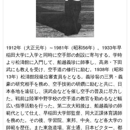
1912年（大正元年）～1981年（昭和56年）。
1933年早
稲田大学に入学と同時に空手部の創設に寄与する。学時
より松濤館に入門して、船越義珍に師事し、高弟・下田
武にも教えを受け、空手道の修行に励む。1938年（昭和
13年）松濤館段級位審査員をとなる。義珍翁の三男・義
豪の研究相手を務め、空手技術の研鑽に励むと共に、日
本各地を遠征し、演武会などを催し空手の普及に尽力し
た。
戦前は陸軍中野学校の空手道の教官を勤めるなど幅
広い指導活動を行った。第二次大戦後は、船越義珍の師
範代として仕え、早稲田大学部監督、同大正課体育講師
を務めた。その後、学習院、東邦、中央、など各大学の
師範を歴任。また東急道場、富士通、日本ビクター、都