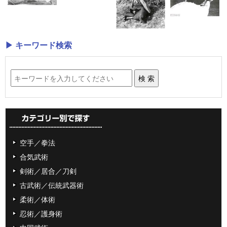
▶ キーワード検索
空手／拳法
合気武術
剣術／居合／刀剣
古武術／伝統武器術
柔術／体術
忍術／護身術