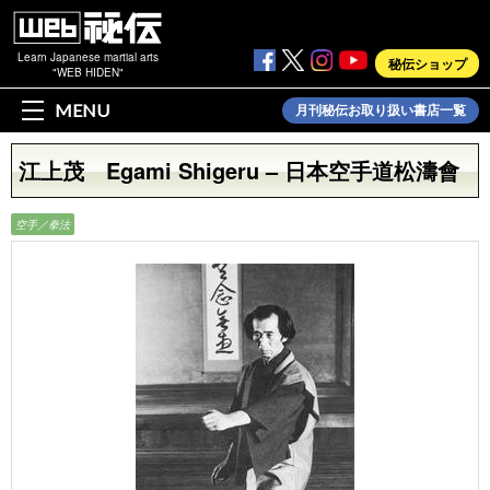
Learn Japanese martial arts
秘伝ショップ
"WEB HIDEN"
MENU
月刊秘伝お取り扱い書店一覧
江上茂 Egami Shigeru – 日本空手道松濤會
空手／拳法