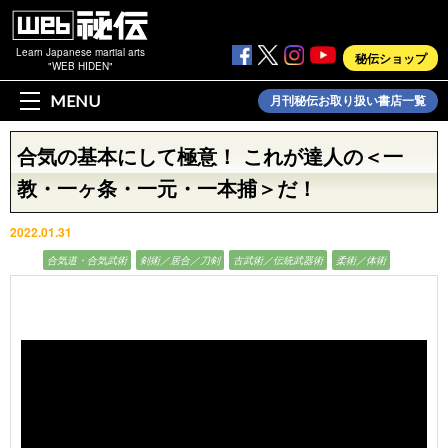
Learn Japanese martial arts
秘伝ショップ
"WEB HIDEN"
MENU
月刊秘伝お取り扱い書店一覧
合気の基本にして極意！ これが達人の＜一
教・一ヶ条・一元・一本捕＞だ！
2022.01.31
動画
合気道・合気武術
剣術／居合／刀剣
古武術／伝統武器術
柔術／体術