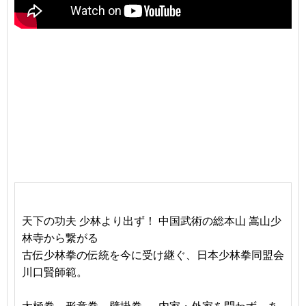
天下の功夫 少林より出ず！ 中国武術の総本山
嵩山少
林寺から繋がる
古伝少林拳の伝統を今に受け継ぐ、日本少林拳同盟会
川口賢師範。
太極拳、形意拳、劈掛拳......内家・外家を問わず、あ