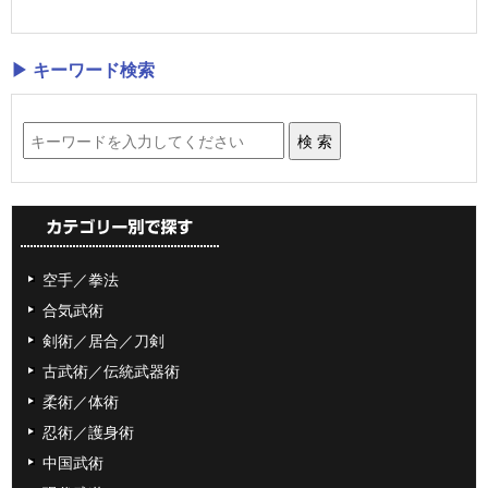
▶ キーワード検索
空手／拳法
合気武術
剣術／居合／刀剣
古武術／伝統武器術
柔術／体術
忍術／護身術
中国武術