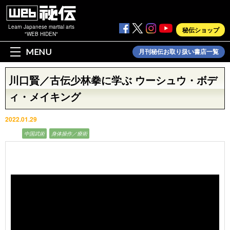
Learn Japanese martial arts
秘伝ショップ
"WEB HIDEN"
MENU
月刊秘伝お取り扱い書店一覧
川口賢／古伝少林拳に学ぶ ウーシュウ・ボデ
ィ・メイキング
2022.01.29
動画
中国武術
身体操作／療術