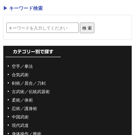
▶ キーワード検索
空手／拳法
合気武術
剣術／居合／刀剣
古武術／伝統武器術
柔術／体術
忍術／護身術
中国武術
現代武道
身体操作／療術