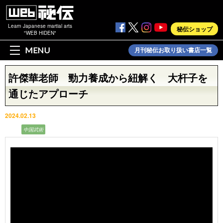
Learn Japanese martial arts
秘伝ショップ
"WEB HIDEN"
MENU
月刊秘伝お取り扱い書店一覧
許傑華老師 勁力養成から紐解く 大杆子を
通じたアプローチ
2024.02.13
動画
中国武術