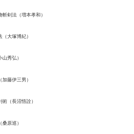
物斬剣法（増本孝和）
法（大塚博紀）
小山秀弘）
（加藤伊三男）
剣術（長沼悟詮）
（桑原巡）