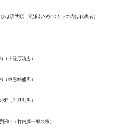
並びは演武順、流派名の後のカッコ内は代表者）
術（小笠原清忠）
術（東恩納盛男）
剣術（岩見利男）
手開山（竹内藤一郎久宗）