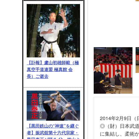
【訃報】盧山初雄師範（極
真空手道連盟 極真館 会
長）ご逝去
2014
年
2
月
9
日（
◎（財）日本武
【黒田鉄山の“神速”を継ぐ
者】振武舘第十六代宗家・
に集結し、柔術