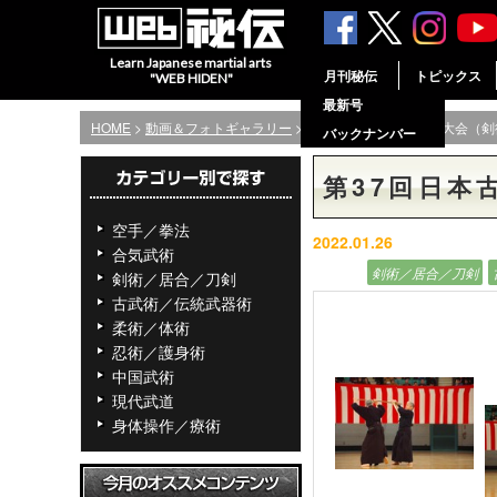
Learn Japanese martial arts
月刊秘伝
トピックス
"WEB HIDEN"
最新号
HOME
>
動画＆フォトギャラリー
> 第37回日本古武道演武大会（
バックナンバー
第37回日本
空手／拳法
2022.01.26
合気武術
フォト
剣術／居合／刀剣
剣術／居合／刀剣
古武術／伝統武器術
柔術／体術
忍術／護身術
中国武術
現代武道
身体操作／療術