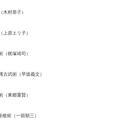
（木村恭子）
（上原エリ子）
術（梶塚靖司）
縄古武術（早坂義文）
術（東郷重賢）
派槍術（一箭順三）