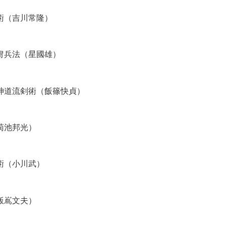
術（吉川常隆）
冑兵法（星國雄）
神道流剣術（飯篠快貞）
菊池邦光）
術（小川武）
飯嶌文夫）