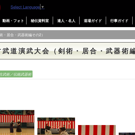
Select Language
▼
動画・フォト
秘伝資料室
達人・名人
道場ガイド
行事ガイド
剣術・居合・武器術編その2）
古武道演武大会（剣術・居合・武器術
古武術／伝統武器術