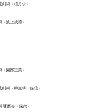
流剣術（植月求）
術（波止成徳）
術（園部正美）
法剣術（柳生耕一厳信）
術
琢磨会（森恕）