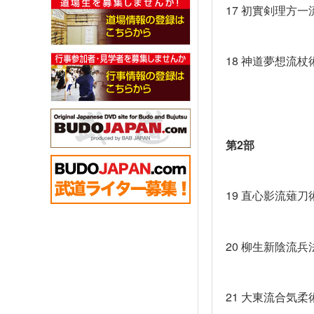
17
初實剣理方一
18
神道夢想流杖
第
2
部
19
直心影流薙刀
20
柳生新陰流兵
21
大東流合気柔