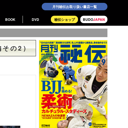
月刊秘伝お取り扱い書店一覧
BOOK
DVD
秘伝ショップ
BUDO
JAPAN
編その2）