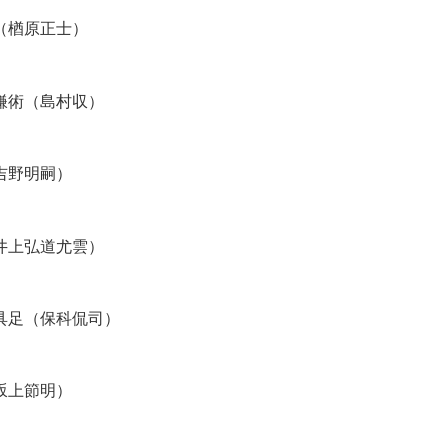
（楢原正士）
鎌術（島村収）
吉野明嗣）
井上弘道尤雲）
具足（保科侃司）
坂上節明）