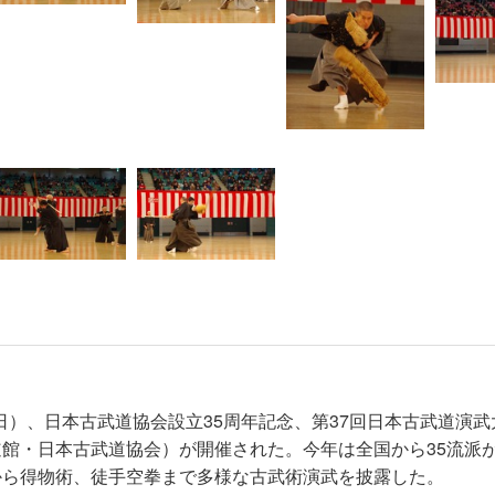
日）、日本古武道協会設立
35
周年記念、第
37
回日本古武道演武
道館・日本古武道協会）が開催された。今年は全国から
35
流派
から得物術、徒手空拳まで多様な古武術演武を披露した。