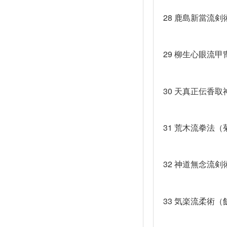
28
鹿島新當流剣
29
柳生心眼流甲
30
天真正伝香取
31
荒木流拳法（
32
神道無念流剣
33
気楽流柔術（