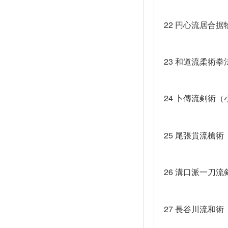
22
円心流居合据
23
和道流柔術拳
24
卜傳流剣術（
25
尾張貫流槍術
26
溝口派一刀流
27
長谷川流和術