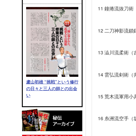
11
鐘捲流抜刀術
12
二刀神影流鎖
13
澁川流柔術（
14
雲弘流剣術（
盧山初雄 “挑戦”という修行
の日々と三人の師との出会
い
15
荒木流軍用小
16
糸洲流空手（