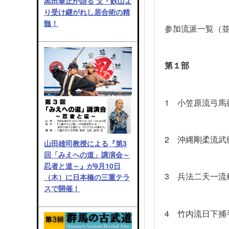
黒田泰正が語る 父・鉄山よ
り受け継がれし居合術の精
髄！
参加流派一覧（
第１部
1
小笠原流弓馬
2
沖縄剛柔流武
山田雄司教授による『第3
回「みえへの道」講演会～
忍者と道～』が9月10日
3
兵法二天一流
（木）に日本橋の三重テラ
スで開催！
4
竹内流日下捕