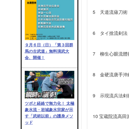
5
天道流薙刀術
6
タイ捨流剣法
９月６日（日）「第３回群
馬の古武道」無料演武大
7
柳生心眼流體
会、開催！
8
金硬流唐手沖
9
示現流兵法剣
ツボと経絡で無力化！ 太極
象水流・岩城象水宗家が示
10
宝蔵院流高田
す「武術以前」の護身メソ
ッド