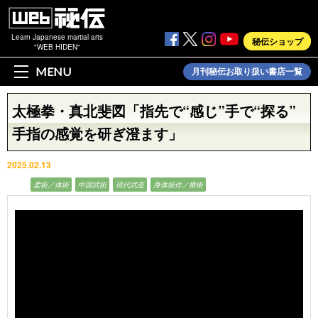
Learn Japanese martial arts
秘伝ショップ
"WEB HIDEN"
MENU
月刊秘伝お取り扱い書店一覧
太極拳・真北斐図「指先で“感じ”手で“探る”
手指の感覚を研ぎ澄ます」
2025.02.13
動画
柔術／体術
中国武術
現代武道
身体操作／療術