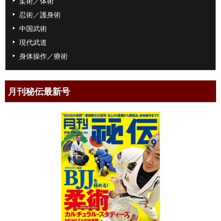
柔術／体術
忍術／護身術
中国武術
現代武道
身体操作／療術
月刊秘伝最新号