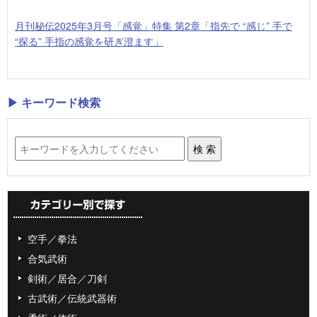
月刊秘伝2025年3月号「感覚」特集 第2章「指先で “感じ” 手で
“探る” 手指の感覚を研ぎ澄ます」
▶ キーワード検索
空手／拳法
合気武術
剣術／居合／刀剣
古武術／伝統武器術