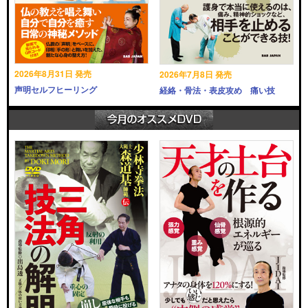
2026年8月31日 発売
2026年7月8日 発売
声明セルフヒーリング
経絡・骨法・表皮攻め 痛い技