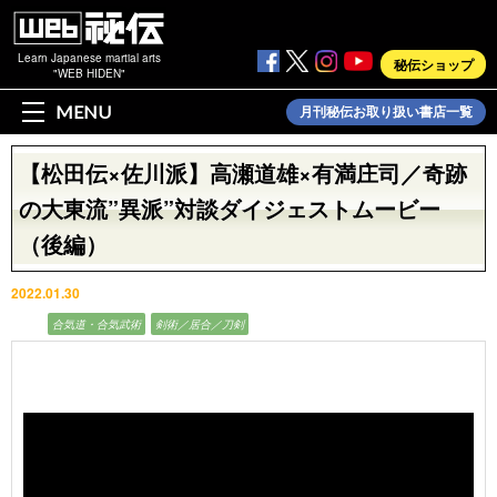
Learn Japanese martial arts
秘伝ショップ
"WEB HIDEN"
MENU
月刊秘伝お取り扱い書店一覧
【松田伝×佐川派】高瀬道雄×有満庄司／奇跡
の大東流”異派”対談ダイジェストムービー
（後編）
2022.01.30
動画
合気道・合気武術
剣術／居合／刀剣