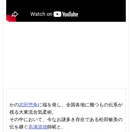
かの
武田惣角
に端を発し、全国各地に幾つもの伝系が
残る大東流合気柔術。
その中において、今なお謎多き存在である松田敏美の
伝を継ぐ
高瀬道雄
師範と、