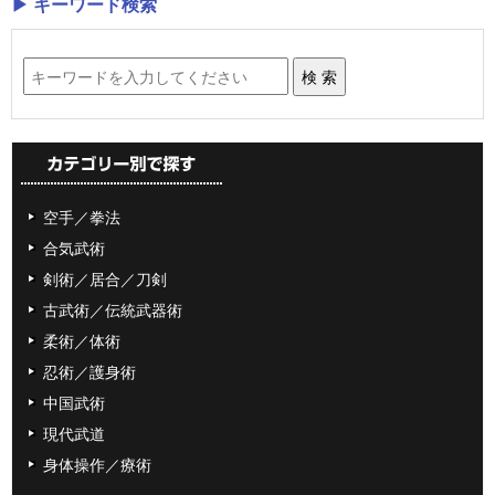
▶ キーワード検索
空手／拳法
合気武術
剣術／居合／刀剣
古武術／伝統武器術
柔術／体術
忍術／護身術
中国武術
現代武道
身体操作／療術