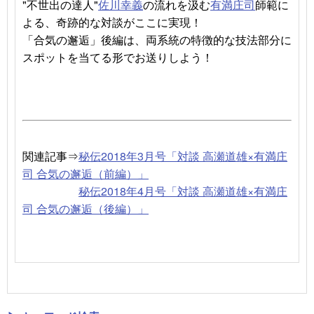
"不世出の達人"
佐川幸義
の流れを汲む
有満庄司
師範に
よる、奇跡的な対談がここに実現！
「合気の邂逅」後編は、両系統の特徴的な技法部分に
スポットを当てる形でお送りしよう！
関連記事⇒
秘伝2018年3月号「対談 高瀬道雄×有満庄
司 合気の邂逅（前編）」
秘伝2018年4月号「対談 高瀬道雄×有満庄
司 合気の邂逅（後編）」