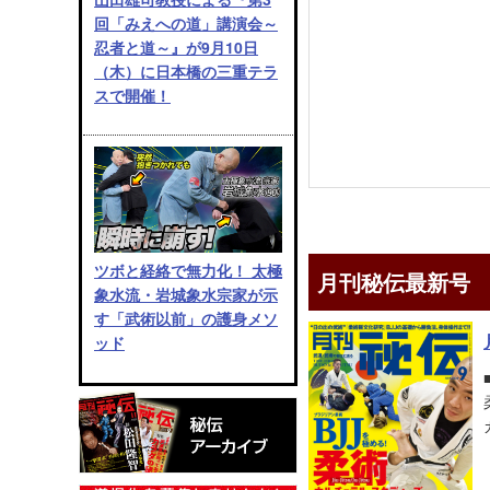
回「みえへの道」講演会～
忍者と道～』が9月10日
（木）に日本橋の三重テラ
スで開催！
ツボと経絡で無力化！ 太極
月刊秘伝最新号
象水流・岩城象水宗家が示
す「武術以前」の護身メソ
ッド