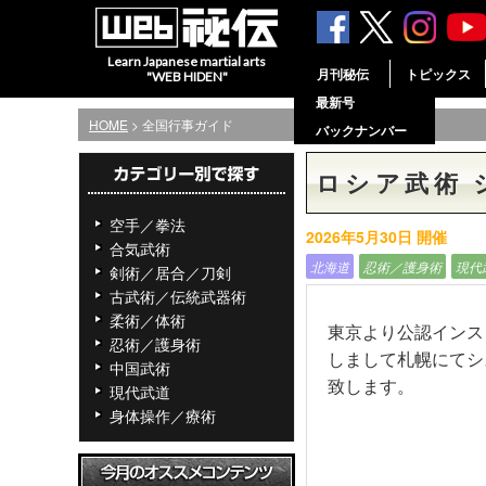
Learn Japanese martial arts
月刊秘伝
トピックス
"WEB HIDEN"
最新号
HOME
> 全国行事ガイド
バックナンバー
ロシア武術 
空手／拳法
2026年5月30日 開催
合気武術
北海道
忍術／護身術
現代
剣術／居合／刀剣
古武術／伝統武器術
柔術／体術
東京より公認インス
忍術／護身術
しまして札幌にてシ
中国武術
致します。
現代武道
身体操作／療術