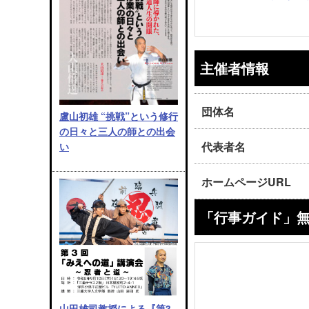
主催者情報
団体名
盧山初雄 “挑戦”という修行
の日々と三人の師との出会
代表者名
い
ホームページURL
「行事ガイド」
山田雄司教授による『第3