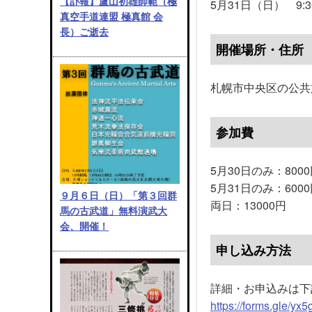
【訃報】盧山初雄師範（極
5月31日（日） 9:30
真空手道連盟 極真館 会
長）ご逝去
開催場所・住所
札幌市中央区の公共
参加費
5月30日のみ：800
5月31日のみ：600
９月６日（日）「第３回群
両日：13000円
馬の古武道」無料演武大
会、開催！
申し込み方法
詳細・お申込みは下
https://forms.gle/