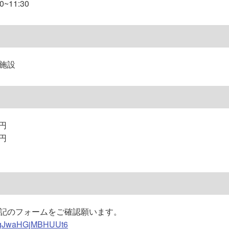
~11:30
施設
0円
0円
記のフォームをご確認願います。
yx5gJwaHGjMBHUUt6