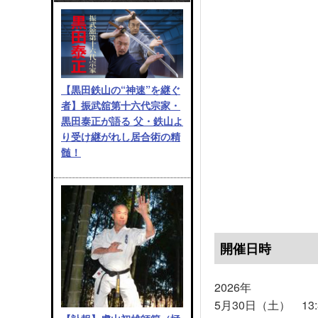
【黒田鉄山の“神速”を継ぐ
者】振武舘第十六代宗家・
黒田泰正が語る 父・鉄山よ
り受け継がれし居合術の精
髄！
開催日時
2026年
5月30日（土） 13:3