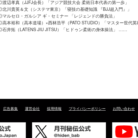
◎渡辺孝真（JJFJ会長）「アジア競技大会 柔術日本代表の第一歩」
◎北川貴英＆文（システマ東京）「寝技の基礎知識 『BJJ超入門』」
◎マルセロ・ガルシア ギ・セミナー 「レジェンドの勝負法」
◎高本裕和（高本道場）×西林浩平（PATO STUDIO）「マスター世代
◎石井拓（LATENS JIU JITSU）「ヒドゥン柔術の身体操法」 ……
広告募集
運営会社
採用情報
プライバシーポリシー
お問い合わせ