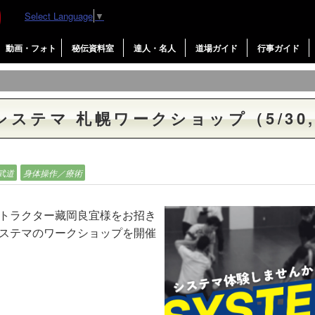
Select Language
▼
動画・フォト
秘伝資料室
達人・名人
道場ガイド
行事ガイド
システマ 札幌ワークショップ（5/30,
武道
身体操作／療術
トラクター藏岡良宜様をお招き
ステマのワークショップを開催