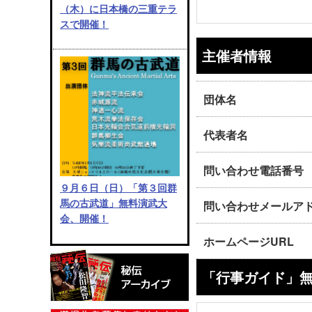
（木）に日本橋の三重テラ
スで開催！
主催者情報
団体名
代表者名
問い合わせ電話番号
９月６日（日）「第３回群
馬の古武道」無料演武大
問い合わせメールア
会、開催！
ホームページURL
「行事ガイド」