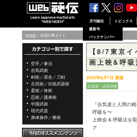
Learn Japanese martial arts
月刊秘伝
トピックス
"WEB HIDEN"
最新号
HOME
> 全国行事ガイド
バックナンバー
【8/7東京
画上映&呼
空手／拳法
合気武術
剣術／居合／刀剣
2025年8月7日 開催
古武術／伝統武器術
合気道・合気武術
柔術／体術
忍術／護身術
中国武術
『合気道と人間の精神』”B
現代武道
呼吸を〜
身体操作／療術
上映会 & 呼吸法
ク