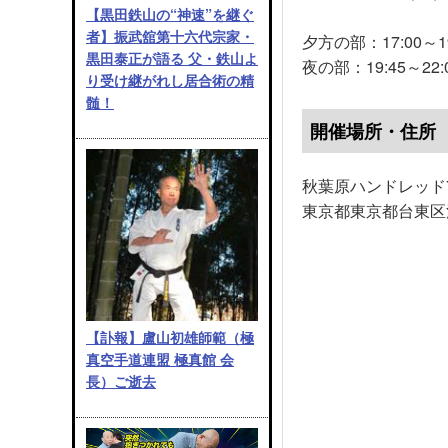
【黒田鉄山の“神速”を継ぐ
者】振武舘第十六代宗家・
夕方の部：17:00～19
黒田泰正が語る 父・鉄山よ
夜の部：19:45～22:
り受け継がれし居合術の精
髄！
開催場所・住所
秋葉原ハンドレッド
東京都東京都台東区浅
【訃報】盧山初雄師範（極
真空手道連盟 極真館 会
長）ご逝去