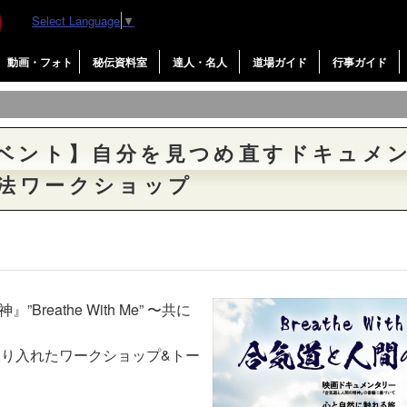
Select Language
▼
動画・フォト
秘伝資料室
達人・名人
道場ガイド
行事ガイド
イベント】自分を見つめ直すドキュメ
吸法ワークショップ
reathe With Me” 〜共に
を取り入れたワークショップ&トー