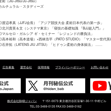
柔術（Jiu-Jitsu/Ju-Jitsu）
カルチュラル・スタディーズ
◎渡辺孝真（JJFJ会長）「アジア競技大会 柔術日本代表の第一歩」
◎北川貴英＆文（システマ東京）「寝技の基礎知識 『BJJ超入門』」
◎マルセロ・ガルシア ギ・セミナー 「レジェンドの勝負法」
◎高本裕和（高本道場）×西林浩平（PATO STUDIO）「マスター世代
◎石井拓（LATENS JIU JITSU）「ヒドゥン柔術の身体操法」 ……
広告募集
運営会社
採用情報
プライバシーポリシー
お問い合わせ
株式会社BABジャパン
〒151-0073 東京都渋谷区笹塚1-30-11 中村ビル
TEL:03-3469-0135 FAX:03-3469-0162