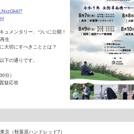
VLNxzGk6I?
LH
キュメンタリー、ついに公開！
の再生
に大切にすべきこととは？
以下の通りです。
30分）
質疑応答
）東京（秋葉原ハンドレッド7）