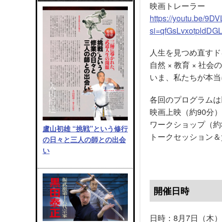
映画トレーラー
https://youtu.be/9D
si=qfGsLvxotpldDG
人生を見つめ直すド
自然 × 教育 × 社会
いま、私たちが本当
各回のプログラムは
映画上映（約90分）
ワークショップ（約
盧山初雄 “挑戦”という修行
トークセッション＆
の日々と三人の師との出会
い
開催日時
日時：8月7日（木