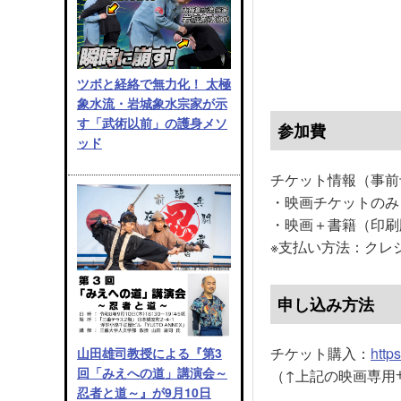
ツボと経絡で無力化！ 太極
象水流・岩城象水宗家が示
す「武術以前」の護身メソ
参加費
ッド
チケット情報（事前
・映画チケットのみ：
・映画＋書籍（印刷版
※支払い方法：クレジット
申し込み方法
チケット購入：
http
山田雄司教授による『第3
回「みえへの道」講演会～
（↑上記の映画専用
忍者と道～』が9月10日