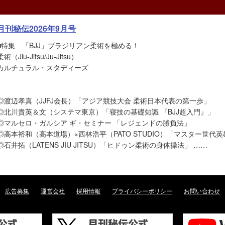
月刊秘伝2026年9月号
■特集 「BJJ」ブラジリアン柔術を極める！
柔術（Jiu-Jitsu/Ju-Jitsu）
カルチュラル・スタディーズ
◎渡辺孝真（JJFJ会長）「アジア競技大会 柔術日本代表の第一歩」
◎北川貴英＆文（システマ東京）「寝技の基礎知識 『BJJ超入門』」
◎マルセロ・ガルシア ギ・セミナー 「レジェンドの勝負法」
◎高本裕和（高本道場）×西林浩平（PATO STUDIO）「マスター世代
◎石井拓（LATENS JIU JITSU）「ヒドゥン柔術の身体操法」 ……
広告募集
運営会社
採用情報
プライバシーポリシー
お問い合わせ