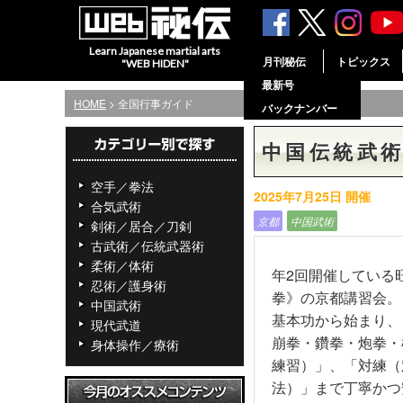
Learn Japanese martial arts
月刊秘伝
トピックス
"WEB HIDEN"
最新号
HOME
> 全国行事ガイド
バックナンバー
中国伝統武
空手／拳法
2025年7月25日 開催
合気武術
京都
中国武術
剣術／居合／刀剣
古武術／伝統武器術
柔術／体術
年2回開催している
忍術／護身術
拳》の京都講習会。
中国武術
基本功から始まり、
現代武道
崩拳・鑽拳・炮拳・
身体操作／療術
練習）」、「対練（
法）」まで丁寧かつ