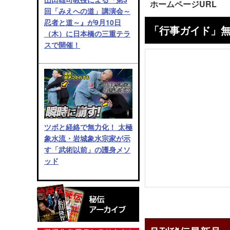
ホームページURL
回「みえへの道」講演会～
忍者と道～』が9月10日
「行事ガイド」
（木）に日本橋の三重テラ
スで開催！
ツボと経絡で無力化！ 太極
象水流・岩城象水宗家が示
す「武術以前」の護身メソ
ッド