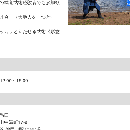
の武道武術経験者でも参加歓
才合一（天地人を一つとす
ッカリと立たせる武術《形意
。
2:00～16:00
馬口
中溝町17-9
 鞍馬口駅 徒歩4分