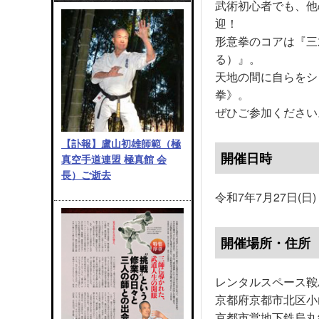
武術初心者でも、他
迎！
形意拳のコアは『三
る）』。
天地の間に自らをシ
拳》。
ぜひご参加ください
【訃報】盧山初雄師範（極
開催日時
真空手道連盟 極真館 会
長）ご逝去
令和7年7月27日(日) 1
開催場所・住所
レンタルスペース鞍
京都府京都市北区小山
京都市営地下鉄烏丸線