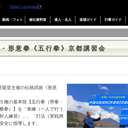
Select Language
▼
動画・フォト
秘伝資料室
達人・名人
道場ガイド
行事ガイド
術・形意拳《五行拳》京都講習会
旺龍堂主催の伝統武術《形意
５種の基本技【五行拳（劈拳・
横拳）】を「単練（一人で行う
対人練習）」、「打法（実戦用
安全に指導します。