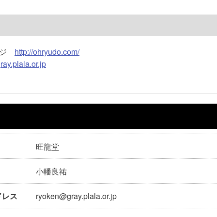
ージ
http://ohryudo.com/
ay.plala.or.jp
旺龍堂
小幡良祐
ryoken@gray.plala.or.jp
ドレス