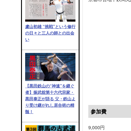
盧山初雄 “挑戦”という修行
の日々と三人の師との出会
い
【黒田鉄山の“神速”を継ぐ
者】振武舘第十六代宗家・
黒田泰正が語る 父・鉄山よ
り受け継がれし居合術の精
参加費
髄！
9,000円