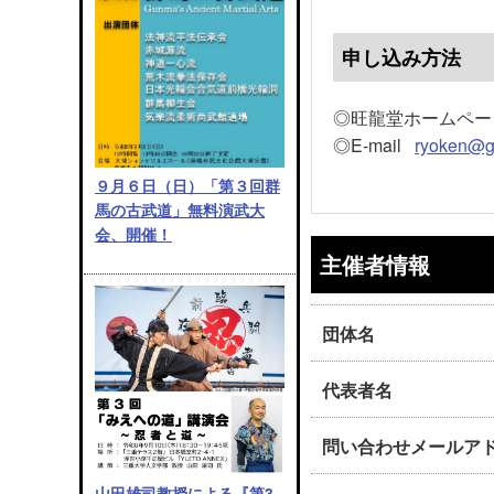
申し込み方法
◎旺龍堂ホームペ
◎E-mail
ryoken@gr
９月６日（日）「第３回群
馬の古武道」無料演武大
会、開催！
主催者情報
団体名
代表者名
問い合わせメールア
山田雄司教授による『第3