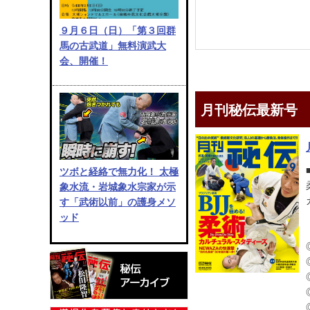
９月６日（日）「第３回群
馬の古武道」無料演武大
会、開催！
月刊秘伝最新号
ツボと経絡で無力化！ 太極
象水流・岩城象水宗家が示
す「武術以前」の護身メソ
ッド