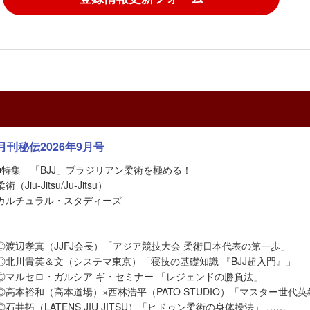
月刊秘伝2026年9月号
■特集 「BJJ」ブラジリアン柔術を極める！
柔術（Jiu-Jitsu/Ju-Jitsu）
カルチュラル・スタディーズ
◎渡辺孝真（JJFJ会長）「アジア競技大会 柔術日本代表の第一歩」
◎北川貴英＆文（システマ東京）「寝技の基礎知識 『BJJ超入門』」
◎マルセロ・ガルシア ギ・セミナー 「レジェンドの勝負法」
◎高本裕和（高本道場）×西林浩平（PATO STUDIO）「マスター世代
◎石井拓（LATENS JIU JITSU）「ヒドゥン柔術の身体操法」 ……