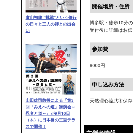
開催場所・住所
盧山初雄 “挑戦”という修行
博多駅・徒歩10分
の日々と三人の師との出会
受付後に詳細はお伝
い
参加費
6000円
申し込み方法
天然理心流武術保存
山田雄司教授による『第3
回「みえへの道」講演会～
忍者と道～』が9月10日
（木）に日本橋の三重テラ
スで開催！
主催者情報