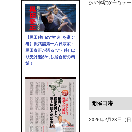
技の体験が主なテー
【黒田鉄山の“神速”を継ぐ
者】振武舘第十六代宗家・
黒田泰正が語る 父・鉄山よ
り受け継がれし居合術の精
髄！
開催日時
2025年2月23日（日）