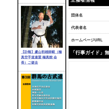
団体名
代表者名
ホームページURL
「行事ガイド」
【訃報】盧山初雄師範（極
真空手道連盟 極真館 会
長）ご逝去