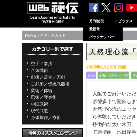
Learn Japanese martial arts
月刊秘伝
トピックス
"WEB HIDEN"
最新号
HOME
> 全国行事ガイド
バックナンバー
天然理心流
空手／拳法
2025年2月23日 開催
合気武術
福岡
剣術／居合／刀剣
古
剣術／居合／刀剣
古武術／伝統武器術
柔術／体術
大阪でご好評いただ
忍術／護身術
県博多市で開催しま
中国武術
天然理心流のエッセ
現代武道
ら体験していただき
身体操作／療術
特徴的な太い木刀、
て新撰組「池田屋事