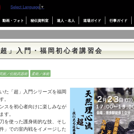
Select Language
▼
動画・フォト
秘伝資料室
達人・名人
道場ガイド
行事ガイド
「超」入門・福岡初心者講習会
武術／伝統武器術
柔術／体術
いた「超」入門シリーズを福岡
す。
ンスを初心者向けに楽しみなが
ます。
刀を使った護身術的な技、そし
件」での室内戦をイメージした