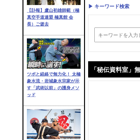
▶ キーワード検索
【訃報】盧山初雄師範（極
真空手道連盟 極真館 会
長）ご逝去
「秘伝資料室」
ツボと経絡で無力化！ 太極
象水流・岩城象水宗家が示
す「武術以前」の護身メソ
ッド