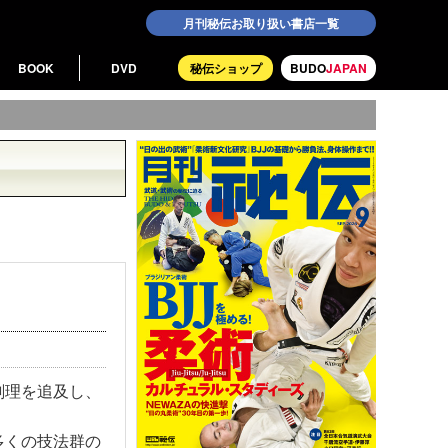
月刊秘伝お取り扱い書店一覧
BOOK
DVD
秘伝ショップ
BUDO
JAPAN
剣理を追及し、
多くの技法群の