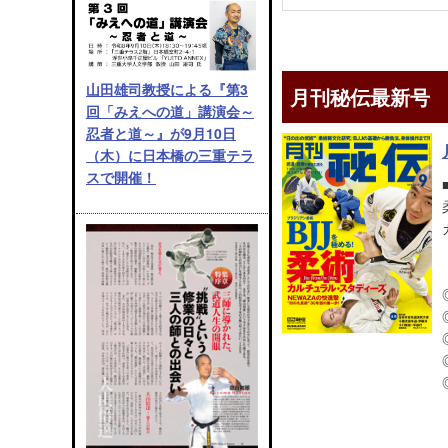
山田雄司教授による『第3
月刊秘伝最新号
回「みえへの道」講演会～
忍者と道～』が9月10日
（木）に日本橋の三重テラ
スで開催！