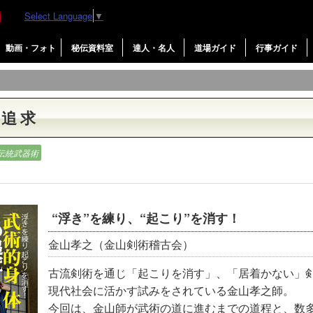
Select Language
▼
動画・フォト
秘伝資料室
達人・名人
道場ガイド
行事ガイド
の追求
伝統武器術
“浮き”を練り、“起こり”を消す！
金山孝之（金山剣術稽古会）
古流剣術を通じ「起こりを消す」、「居着かない」
現代社会に活かす試みをされている金山孝之師。
今回は、金山師が武術の道に進むまでの道程と、数