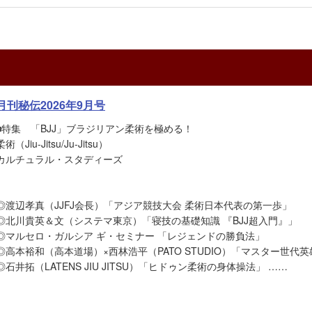
月刊秘伝2026年9月号
■特集 「BJJ」ブラジリアン柔術を極める！
柔術（Jiu-Jitsu/Ju-Jitsu）
カルチュラル・スタディーズ
◎渡辺孝真（JJFJ会長）「アジア競技大会 柔術日本代表の第一歩」
◎北川貴英＆文（システマ東京）「寝技の基礎知識 『BJJ超入門』」
◎マルセロ・ガルシア ギ・セミナー 「レジェンドの勝負法」
◎高本裕和（高本道場）×西林浩平（PATO STUDIO）「マスター世代
◎石井拓（LATENS JIU JITSU）「ヒドゥン柔術の身体操法」 ……