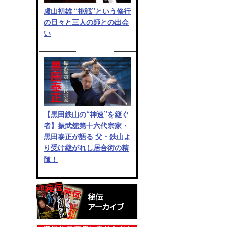
盧山初雄 “挑戦”という修行
の日々と三人の師との出会
い
【黒田鉄山の“神速”を継ぐ
者】振武舘第十六代宗家・
黒田泰正が語る 父・鉄山よ
り受け継がれし居合術の精
髄！