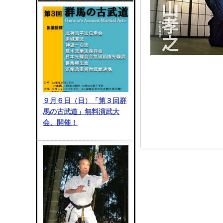
９月６日（日）「第３回群
馬の古武道」無料演武大
会、開催！