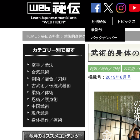
Learn Japanese martial arts
月刊秘伝
トピックス
"WEB HIDEN"
最新号
HOME
> 秘伝資料室 > 武術的身体の追求
バックナンバー
武術的身体
空手／拳法
剣術／居合／刀剣
古武術／
合気武術
掲載号：
2019年6月号
剣術／居合／刀剣
古武術／伝統武器術
柔術／体術
忍術／護身術
中国武術
現代武道
身体操作／療術