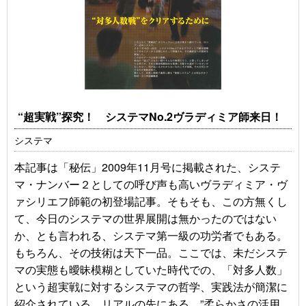
“超実戦”探究！ システマNo.2ヴラディミア師来日！
システマ
本記事は「秘伝」2009年11月号に掲載された、システ
マ・ナンバー２としての呼び声も高いヴラディミア・ヴ
ァシリエフ師範の初登場記事。そもそも、この方無くし
て、今日のシステマの世界展開は無かったのではない
か、とも言われる、システマ第一級の功労者でもある。
もちろん、その技術は天下一品。ここでは、未だシステ
マの実態も曖昧模糊としていた時代での、「対多人数」
という超実戦に対するシステマの哲学、実践法が簡潔に
紹介されている。リアルの先にある、”柔らかさの活用