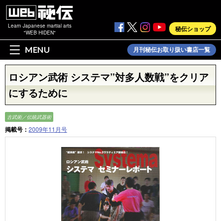
Learn Japanese martial arts
秘伝ショップ
"WEB HIDEN"
MENU
月刊秘伝お取り扱い書店一覧
ロシアン武術 システマ”対多人数戦”をクリア
にするために
古武術／伝統武器術
掲載号：
2009年11月号