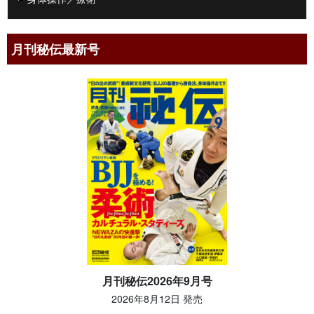
４ 全身連鎖で無敵になる「立ち腕相撲」
５ 爆発力の源（パンチとプッシュの違い）
６ 本当の「脇の締め」の作り方
月刊秘伝最新号
７ 胴体の固定とねじりの関係
８ 秀徹姿勢を自動操縦化する
９ 人体の特性を理解したパワー向上
●第５章 最強の体幹を養成する伸びの鍛錬
１ 意識の向け方
２ 鍛錬の頻度について
３ 正しい姿勢の重要性
４ 伸びと呼吸
５ パワーを生み出す脊椎の湾曲を知る
６ 湾曲を保って強く吐き絞る練習
７ 胴体の感覚を明確化する鍛錬
８ 閉眼片足立ち
月刊秘伝2026年9月号
９ ジャンプの有効性
2026年8月12日 発売
10 壁押しトレーニング