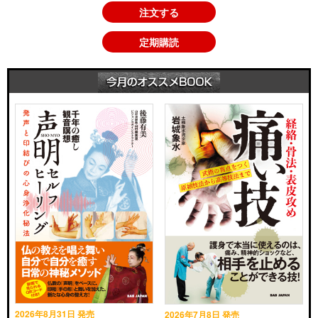
11 棒の鍛練
注文する
12 力の連鎖のテスト方法
定期購読
13 立つ力のまとめ
●第６章 秀徹式筋トレ
１ ダンベルを使った体幹トレーニング
２ 和式しゃがみ（Asian Squat）
３ 秀徹プランク
４ 秀徹式ランジ
５ 秀徹ハーフエクステンド
６ シャドウのすすめ
2026年8月31日 発売
2026年7月8日 発売