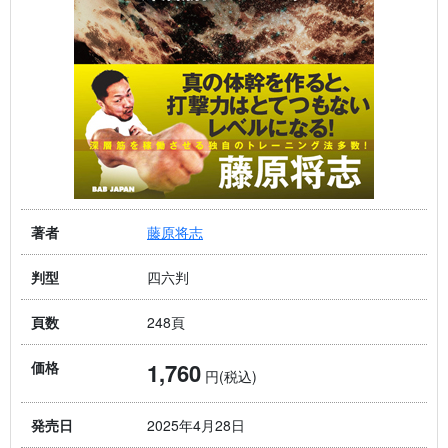
藤原将志
著者
四六判
判型
248頁
頁数
1,760
価格
円(税込)
2025年4月28日
発売日