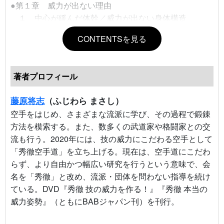
●第１章 威力が出ない理由
１ 中心が緩んだ体幹／威力が出ない身体構造
２ 本当に効く「突き」とは？
CONTENTSを見る
３ 前後左右からの力に対する体の構造
４ インナーマッスル活用のチェック方法
５ インナーマッスルの本当の理解…
著者プロフィール
６ インナーマッスルはどう鍛えればいいのか？
７ 全身統一を生む。中心を固定する力
藤原将志
（ふじわら まさし）
空手をはじめ、さまざまな流派に学び、その過程で鍛錬
●第２章 伸びて強くなる身体
方法を模索する。また、数多くの武道家や格闘家との交
１ 「仙骨が入る」とは何か？
流も行う。2020年には、技の威力にこだわる空手として
２ チカラの根源～丹田とは？
「秀徹空手道」を立ち上げる。現在は、空手道にこだわ
３ 体幹部の３つの層
らず、より自由かつ幅広い研究を行うという意味で、会
４ 「伸びる」トレーニングのメカニズム
名を「秀徹」と改め、流派・団体を問わない指導を続け
５ 反り腰と骨盤前傾の決定的な違い
ている。DVD『秀徹 技の威力を作る！』『秀徹 本当の
６ 姿勢が力を生む理由（構造的な強さの正体）
威力姿勢』（ともにBABジャパン刊）を刊行。
７ 強さを生み出す背骨の湾曲・骨盤の傾斜
８ 中心軸