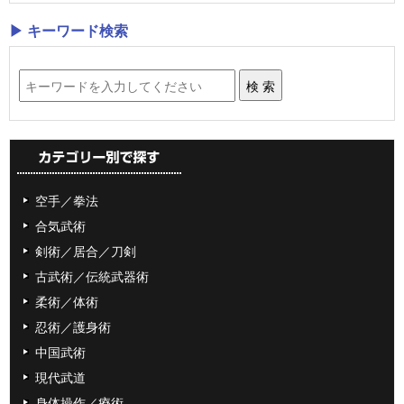
９ 揺れる姿勢
▶ キーワード検索
10 閉眼片足バランスと人体の姿勢制御メカニズム
11 効率的な安定を生む「テンセグリティ構造」と
「伸び」
12 「伸びる」が生み出す重い身体
●第３章 呼吸について
１ 腹式呼吸のチェック
２ 鳩尾の緊張と呼吸
空手／拳法
３ 呼吸と腹圧の関係、インナーユニット
合気武術
４ 呼吸の鍛練
剣術／居合／刀剣
５ 腹パンチに耐える方法
古武術／伝統武器術
６ 「下腹部を膨らませる強い呼気法」の問題点
柔術／体術
●第４章 弩級のパンチを打つための運動力学
忍術／護身術
１ パンチの威力を高めることの目的
中国武術
２ 丹田から力が出るパンチ
現代武道
３ パンチにおける運動連鎖
身体操作／療術