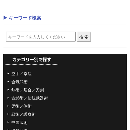
▶ キーワード検索
空手／拳法
合気武術
剣術／居合／刀剣
古武術／伝統武器術
柔術／体術
忍術／護身術
中国武術