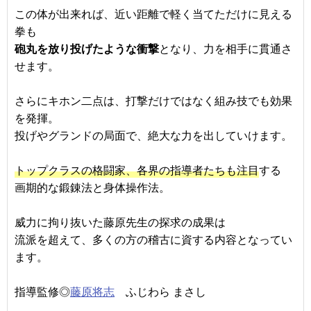
この体が出来れば、近い距離で軽く当てただけに見える
拳も
砲丸を放り投げたような衝撃
となり、力を相手に貫通さ
せます。
さらにキホン二点は、打撃だけではなく組み技でも効果
を発揮。
投げやグランドの局面で、絶大な力を出していけます。
トップクラスの格闘家、各界の指導者たちも注目
する
画期的な鍛錬法と身体操作法。
威力に拘り抜いた藤原先生の探求の成果は
流派を超えて、多くの方の稽古に資する内容となってい
ます。
指導監修◎
藤原将志
ふじわら まさし