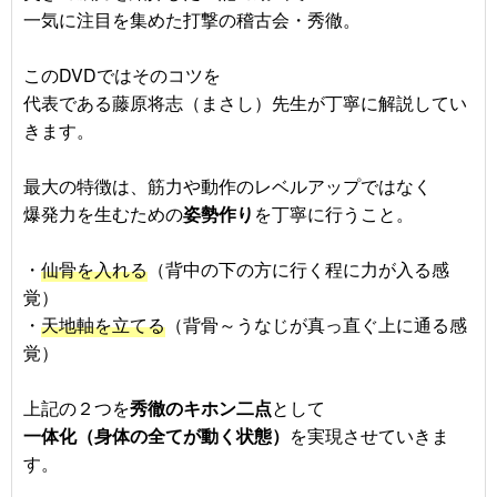
一気に注目を集めた打撃の稽古会・秀徹。
このDVDではそのコツを
代表である藤原将志（まさし）先生が丁寧に解説してい
きます。
最大の特徴は、筋力や動作のレベルアップではなく
爆発力を生むための
姿勢作り
を丁寧に行うこと。
・
仙骨を入れる
（背中の下の方に行く程に力が入る感
覚）
・
天地軸を立てる
（背骨～うなじが真っ直ぐ上に通る感
覚）
上記の２つを
秀徹のキホン二点
として
一体化（身体の全てが動く状態）
を実現させていきま
す。