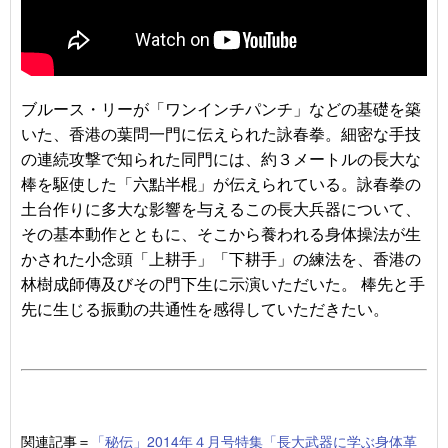
ブルース・リーが「ワンインチパンチ」などの基礎を築
いた、香港の葉問一門に伝えられた詠春拳。細密な手技
の連続攻撃で知られた同門には、約３メートルの長大な
棒を駆使した「六點半棍」が伝えられている。詠春拳の
土台作りに多大な影響を与えるこの長大兵器について、
その基本動作とともに、そこから養われる身体操法が生
かされた小念頭「上耕手」「下耕手」の練法を、香港の
林樹成師傳及びその門下生に示演いただいた。 棒先と手
先に生じる振動の共通性を感得していただきたい。
関連記事＝
「秘伝」2014年４月号特集「長大武器に学ぶ身体革