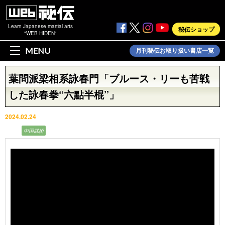
Learn Japanese martial arts
秘伝ショップ
"WEB HIDEN"
MENU
月刊秘伝お取り扱い書店一覧
葉問派梁相系詠春門「ブルース・リーも苦戦
した詠春拳“六點半棍”」
2024.02.24
動画
中国武術