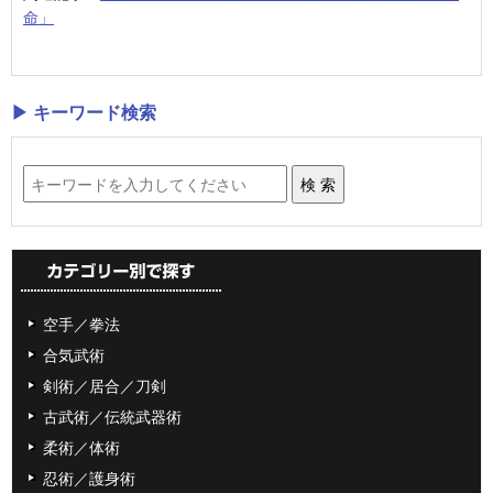
命」
▶ キーワード検索
空手／拳法
合気武術
剣術／居合／刀剣
古武術／伝統武器術
柔術／体術
忍術／護身術