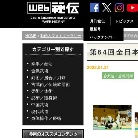
Learn Japanese martial arts
月刊秘伝
トピックス
"WEB HIDEN"
最新号
HOME
>
動画＆フォトギャラリー
> 第64回全日本養神館合気道総
バックナンバー
第64回全日
空手／拳法
2022.01.31
合気武術
フォト
合気道・合気武術
剣術／居合／刀剣
古武術／伝統武器術
柔術／体術
忍術／護身術
中国武術
現代武道
身体操作／療術