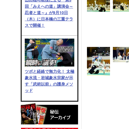
回「みえへの道」講演会～
忍者と道～』が9月10日
（木）に日本橋の三重テラ
スで開催！
ツボと経絡で無力化！ 太極
象水流・岩城象水宗家が示
す「武術以前」の護身メソ
ッド