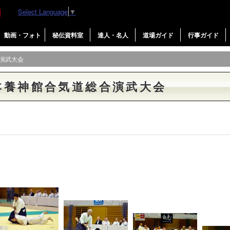
Select Language
▼
動画・フォト
秘伝資料室
達人・名人
道場ガイド
行事ガイド
合演武大会
本養神館合気道総合演武大会