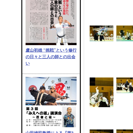
盧山初雄 “挑戦”という修行
の日々と三人の師との出会
い
山田雄司教授による『第3