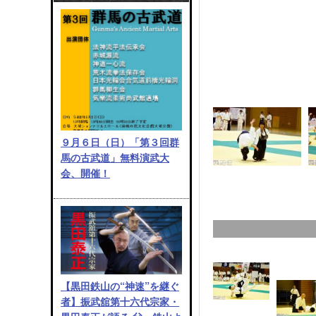
９月６日（日）「第３回群
馬の古武道」無料演武大
会、開催！
【黒田鉄山の“神速”を継ぐ
者】振武舘第十六代宗家・