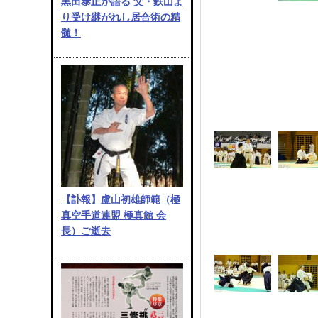
黒田泰正が語る 父・鉄山よ
り受け継がれし居合術の精
髄！
【訃報】盧山初雄師範（極
真空手道連盟 極真館 会
長）ご逝去