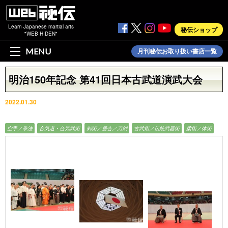
Learn Japanese martial arts
秘伝ショップ
"WEB HIDEN"
MENU
月刊秘伝お取り扱い書店一覧
明治150年記念 第41回日本古武道演武大会
2022.01.30
フォト
空手／拳法
合気道・合気武術
剣術／居合／刀剣
古武術／伝統武器術
柔術／体術