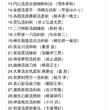
13.円心流居合据物斬剣法 （増本孝和）
14.金硬流唐手・沖縄古武術 （早坂ゆかり）
15.為我流派勝新流柔術 （根本憲一唯之）
16.雲弘流剣術 （井上弘道尤雲）
17.二刀神影流鎖鎌術 （島村 収）
18.小野派一刀流剣術 （矢吹裕二）
19.柳生新陰流兵法剣術 （柳生耕一厳信）
20.長谷川流和術 （桑原 巡）
21.尾張貫流槍術 （加藤伊三男）
22.神道夢想流杖術 （波止成徳）
23.鐘捲流抜刀術 （楢原正士）
24.大東流合気柔術 琢磨会 （森 恕）
25.初實剣理方一流剣術 （植月 求）
26.直心影流薙刀術 （園部正美）
27.鹿島新當流剣術 （吉川常隆）
28.柳生心眼流體術 （梶塚靖司）
29.神道無念流剣術 （小川 武）
30.和道流柔術拳法 （大塚博紀）