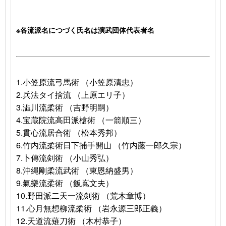
※各流派名につづく氏名は演武団体代表者名
1.
小笠原流弓馬術 （小笠原清忠）
2.
兵法タイ捨流 （上原エリ子）
3.澁川流柔術 （吉野明嗣）
4.宝蔵院流高田派槍術 （一箭順三）
5.貫心流居合術 （松本秀邦）
6.竹内流柔術日下捕手開山 （竹内藤一郎久宗）
7.卜傳流剣術 （小山秀弘）
8.沖縄剛柔流武術 （東恩納盛男）
9.氣樂流柔術 （飯嶌文夫）
10.野田派二天一流剣術 （荒木章博）
11.心月無想柳流柔術 （岩永源三郎正義）
12.天道流薙刀術 （木村恭子）