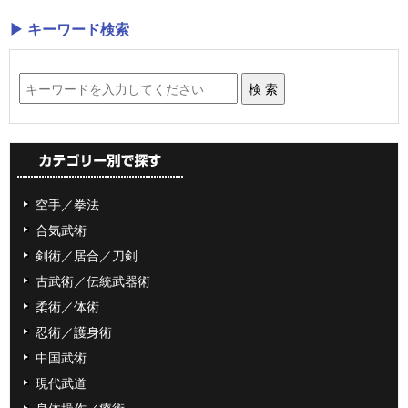
▶ キーワード検索
空手／拳法
合気武術
剣術／居合／刀剣
古武術／伝統武器術
柔術／体術
忍術／護身術
中国武術
現代武道