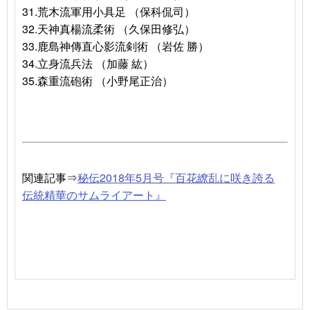
31.荒木流軍用小具足 （保科侃司）
32.天神真楊流柔術 （久保田修弘）
33.鹿島神傳直心影流剣術 （岩佐 勝）
34.立身流兵法 （加藤 紘）
35.森重流砲術 （小野尾正治）
関連記事⇒
秘伝2018年5月号『百花繚乱に咲き誇る
伝統精華のサムライアート』