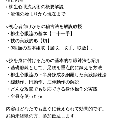
○柳生心眼流兵術の概要解説
・流儀の始まりから現在まで
○初心者向けからの稽古法を解説教授
・柳生心眼流の基本【二十一手】
・技の実践的形【切】
・3種類の基本組取【居取、取手、取放】。
○技を身に付けるための基本的な鍛錬法も紹介
・基礎鍛錬として、足腰を重点的に鍛える方法
・柳生心眼流の下半身錬成を網羅した実践鍛錬法
・線動作、円動作、屈伸動作の解説
・どんな攻撃でも対応できる身体操作の実践
・全身を使った技
内容はどなたでも直ぐに覚えられて効果的です。
武術未経験の方、参加歓迎します。