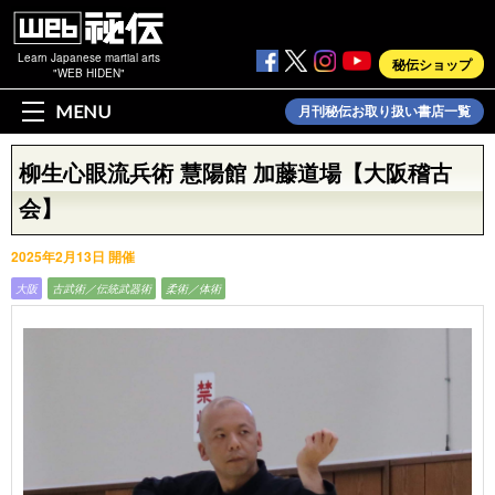
Learn Japanese martial arts
秘伝ショップ
"WEB HIDEN"
MENU
月刊秘伝お取り扱い書店一覧
柳生心眼流兵術 慧陽館 加藤道場【大阪稽古
会】
2025年2月13日 開催
大阪
古武術／伝統武器術
柔術／体術