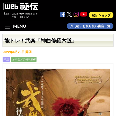
Learn Japanese martial arts
秘伝ショップ
"WEB HIDEN"
MENU
月刊秘伝お取り扱い書店一覧
能トレ！武楽「神曲修羅六道」
2022年4月28日 開催
東京
古武術／伝統武器術