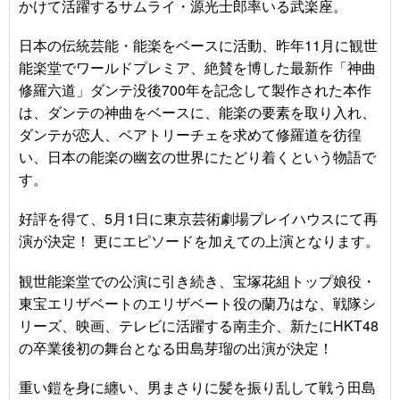
かけて活躍するサムライ・源光士郎率いる武楽座。
日本の伝統芸能・能楽をベースに活動、昨年11月に観世
能楽堂でワールドプレミア、絶賛を博した最新作「神曲
修羅六道」ダンテ没後700年を記念して製作された本作
は、ダンテの神曲をベースに、能楽の要素を取り入れ、
ダンテが恋人、ベアトリーチェを求めて修羅道を彷徨
い、日本の能楽の幽玄の世界にたどり着くという物語で
す。
好評を得て、5月1日に東京芸術劇場プレイハウスにて再
演が決定！ 更にエピソードを加えての上演となります。
観世能楽堂での公演に引き続き、宝塚花組トップ娘役・
東宝エリザベートのエリザベート役の蘭乃はな、戦隊シ
リーズ、映画、テレビに活躍する南圭介、新たにHKT48
の卒業後初の舞台となる田島芽瑠の出演が決定！
重い鎧を身に纏い、男まさりに髪を振り乱して戦う田島