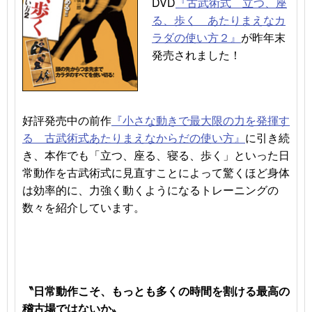
DVD
『古武術式 立つ、座
る、歩く あたりまえなカ
ラダの使い方２』
が昨年末
発売されました！
好評発売中の前作
『
小さな動きで最大限の力を発揮す
る 古武術式あたりまえなからだの使い方』
に引き続
き、本作でも「
立つ、座る、寝る、歩く」といった日
常動作を古武術式に見直すことによって驚くほど身体
は効率的に、力強く動くようになるトレーニングの
数々を紹介しています。
〝日常動作こそ、
もっとも多くの時間を割ける
最高の
稽古場ではないか〟