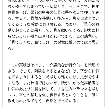
るものの、今ひとつ足取りは重い。それは、皮肉にも
腰が残ってしまっている状態と言える。そこで、押す
位置を下げ、臀部の中央の仙骨に手を添えて押してみ
る。すると、骨盤が移動した後から、脚が自然とつい
てくるような感覚に切り替わる。つまり、〝重心の移
動が起こった結果として、脚が動いてくる〟脚力に頼
らない歩行が引き出されたわけである。この感覚が、
「脚で歩くな、腰で歩け」の感覚に近いのではと思え
る。
この実験はそのまま、介護的な歩行介助にも転用で
きる。そして、階段を上るときなどには、下から仙骨
を押すようにすると、足取りも軽くなり、足がでやす
くなる。また技術ではないが、腰が曲がった高齢者は
仙骨のあたりに腕を回して、手を組みバランスを取り
つつ、重心の移動を促し歩行するということを、誰に
教えられた訳でなく、自然と行っている。