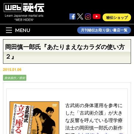
Learn Japanese martial arts
秘伝ショップ
"WEB HIDEN"
MENU
月刊秘伝お取り扱い書店一覧
岡田慎一郎氏『あたりまえなカラダの使い方
２』
2015.01.06
身体操作／療術
古武術の身体運用を参考に
した「古武術介護」が大き
な反響を呼んでいる理学療
法士の岡田慎一郎氏の新作