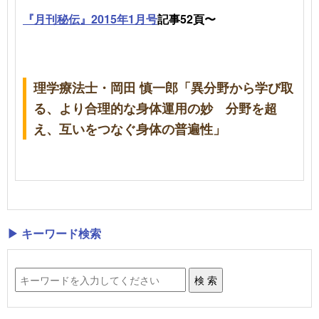
『月刊秘伝』2015年1月号
記事52頁〜
理学療法士・
岡田 慎一郎
「
異分野から学び取
る、より合理的な身体運用の妙
分野を超
え、互いをつなぐ
身体
の
普遍性」
▶ キーワード検索