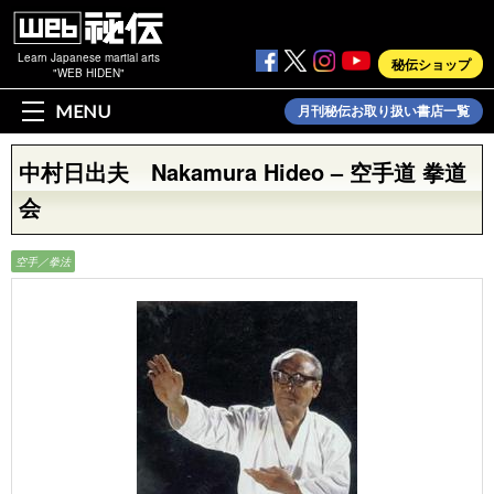
Learn Japanese martial arts
秘伝ショップ
"WEB HIDEN"
MENU
月刊秘伝お取り扱い書店一覧
中村日出夫 Nakamura Hideo – 空手道 拳道
会
空手／拳法