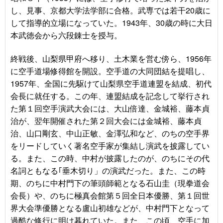
し、見事、京都大学法学部に合格。武専では若干20歳に
して指導的立場になっていた。1943年、30歳の時に大日
本武徳会から六段錬士を授与。
終戦後、山梨県甲府へ移り、土木業を営む傍ら、1956年
に空手道場修得館を開設。空手道の大同団結を提唱し、
1957年、全国に先駆けて山梨県空手道連盟を結成、初代
会長に就任する。この年、連盟結成を記念して挙行され
た第１回空手演武大会には、大山倍達、金城裕、藤本貞
治が、翌年開催された第２回大会には金城裕、藤本貞
治、山口剛玄、中山正敏、金澤弘和など、のちの空手界
をリードしていく著名空手家が集結し演武を披露してい
る。また、この時、中村が披露したのが、のちにその代
名詞ともなる｢垂木切り」の演武だった。また、この時
期、のちに中村門下の筆頭師範となる石山圭（現拳道会
会長）や、のちに極真会館第５回全日本優勝、第１回世
界大会準優勝となる盧山初雄などが、中村門下となって
過酷な修行に明け暮れていた。また、この頃、空手に加