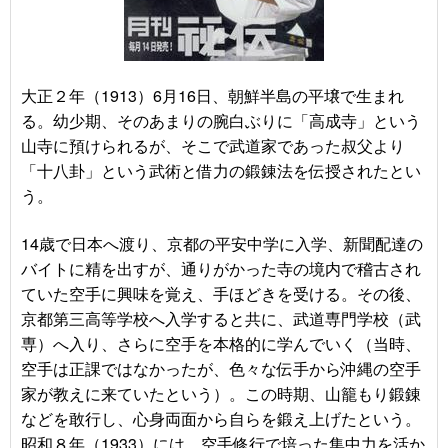
大正２年（
1913）
6月16日、朝鮮半島の平壌で
生まれ
る。幼少期、そのあまりの腕白ぶりに「高成寺」という
山寺に預けられるが、そこで武道家であった叔父より
「十八卦」という武術と借力の鍛錬法を伝授されたとい
う。
14歳で日本へ渡り、京都の平安中学に入学、新聞配達の
バイトに精を出すが、通りがかった寺の境内で稽古され
ていた空手に興味を覚え、手ほどきを受ける。その後、
京都第三高等学校へ入学すると共に、武道専門学校（武
専）へ入り、さらに空手を本格的に学んでいく（当時、
空手は正課ではなかったが、色々な伝手から沖縄の空手
家が教えに来ていたという）。この時期、山籠もり鍛錬
などを敢行し、心身両面から自らを鍛え上げたという。
昭和８年（1933）には、空手修行で培った集中力を活か