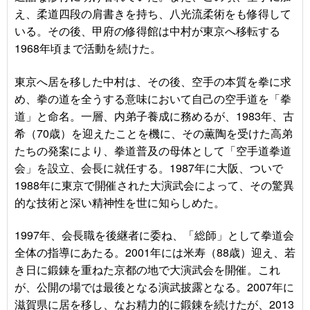
え、柔道四段の肩書きを持ち、八光流柔術をも修得して
いる。その後、甲府の修得館は中村が東京へ移転する
1968年頃まで活動を続けた。
東京へ居を移した中村は、その後、空手の本質を拳に求
め、拳の道を全うする意味において自己の空手道を「拳
道」と命名。一層、内弟子養成に務めるが、
1983年、古
希（70歳）を迎えたことを機に、その薫陶を受けた高弟
たちの発案により、拳道普及の母体として「空手道拳道
会」を設立、会長に就任する。1987年に大阪、ついで
1988年に東京で開催された大演武会によって、その驚異
的な技術と深い精神性を世に知らしめた。
1997年、会長職を後継者に委ね、「総師」として拳道会
全体の指導にあたる。
2001年には米寿（88歳）迎え、若
き日に鍛錬を重ねた京都の地で大演武会を開催。これ
が、公開の場では最後となる演武披露となる。2007年に
滋賀県に居を移し、なお精力的に鍛錬を続けたが、
2013