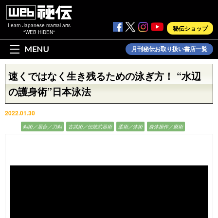
Learn Japanese martial arts
秘伝ショップ
"WEB HIDEN"
MENU
月刊秘伝お取り扱い書店一覧
速くではなく生き残るための泳ぎ方！ “水辺
の護身術”日本泳法
2022.01.30
動画
剣術／居合／刀剣
古武術／伝統武器術
柔術／体術
身体操作／療術