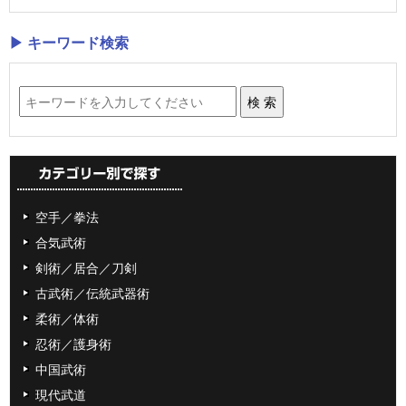
▶ キーワード検索
空手／拳法
合気武術
剣術／居合／刀剣
古武術／伝統武器術
柔術／体術
忍術／護身術
中国武術
現代武道