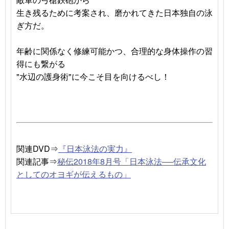
生き残るために考案され、磨かれてきた日本独自の泳
ぎ方だ。
年齢に関係なく修練可能かつ、合理的な身体操作の習
得にも繋がる
"水辺の護身術"に今こそ目を向けるべし！
関連DVD⇒
『日本泳法の実力』
関連記事⇒
秘伝2018年8月号「日本泳法──伝承文化
としてのオヨギが伝えるもの」