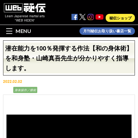
Learn Japanese martial arts
秘伝ショップ
"WEB HIDEN"
MENU
月刊秘伝お取り扱い書店一覧
潜在能力を100％発揮する作法【和の身体術】
を和身塾・山崎真吾先生が分かりやすく指導
します。
2022.02.02
動画
身体操作／療術