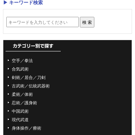
▶ キーワード検索
空手／拳法
合気武術
剣術／居合／刀剣
古武術／伝統武器術
柔術／体術
忍術／護身術
中国武術
現代武道
身体操作／療術