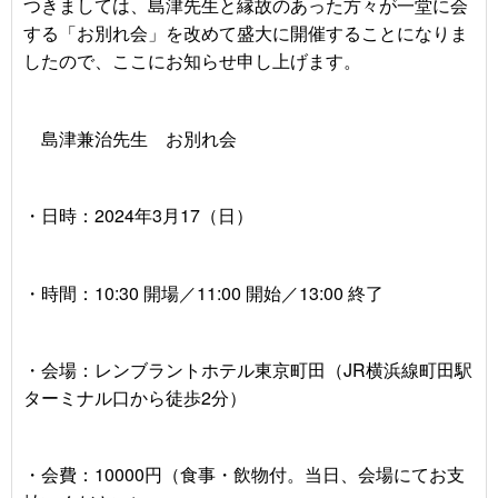
つきましては、島津先生と縁故のあった方々が一堂に会
する「お別れ会」を改めて盛大に開催することになりま
したので、ここにお知らせ申し上げます。
島津兼治先生 お別れ会
・日時：
2024
年
3
月
17
（日）
・時間：
10:30
開場／
11:00
開始／
13:00
終了
・会場：レンブラントホテル東京町田（
JR
横浜線町田駅
ターミナル口から徒歩
2
分）
・会費：
10000
円（食事・飲物付。当日、会場にてお支