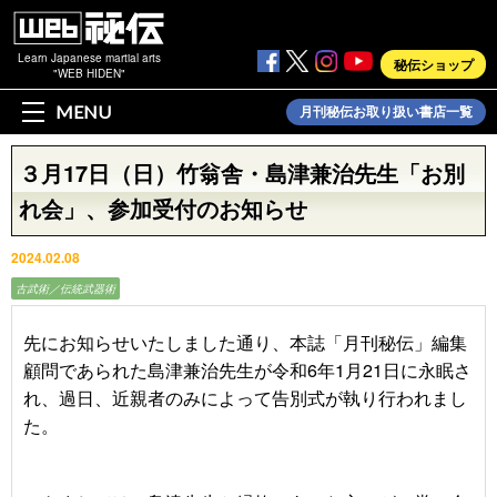
Learn Japanese martial arts
秘伝ショップ
"WEB HIDEN"
MENU
月刊秘伝お取り扱い書店一覧
３月17日（日）竹翁舎・島津兼治先生「お別
れ会」、参加受付のお知らせ
2024.02.08
古武術／伝統武器術
先にお知らせいたしました通り、本誌「月刊秘伝」編集
顧問であられた島津兼治先生が令和
6
年
1
月
21
日に永眠さ
れ、過日、近親者のみによって告別式が執り行われまし
た。