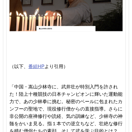
（以下、
番組HP
より引用）
「中国・嵩山少林寺に、武井壮が特別入門を許され
た！陸上十種競技の日本チャンピオンに輝いた運動能
力で、あの少林拳に挑む。秘密のベールに包まれたカ
ンフーの聖地で、現役修行僧からの直接指導。さらに
非公開の座禅修行や読経、気の訓練など、少林寺の神
髄をかいま見る。指１本での逆立ちなど、壮絶な修行
を積む僧侶たちの素顔、そして武を学ぶ目的とは？