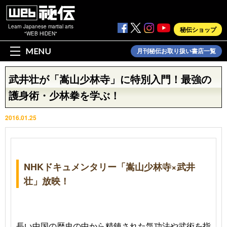
Learn Japanese martial arts
秘伝ショップ
"WEB HIDEN"
MENU
月刊秘伝お取り扱い書店一覧
武井壮が「嵩山少林寺」に特別入門！最強の
護身術・少林拳を学ぶ！
2016.01.25
NHKドキュメンタリー「嵩山少林寺×武井
壮」放映！
長い中国の歴史の中から精錬された
気功法
や
武術
を指