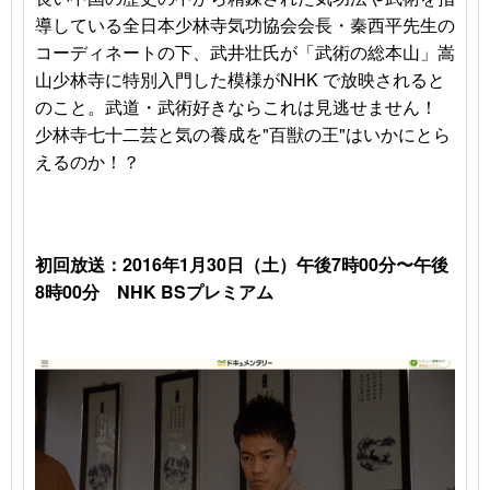
導している
全日本少林寺気功協会会長・秦西平先生の
コーディネートの下、武井壮氏が
「武術の総本山」嵩
山少林寺に特別入門
した模様がNHK で
放映されると
のこと。武道・武術好きならこれは見逃せません！
少林寺七十二芸と気の養成を
"百獣の王"はいかにとら
えるのか！？
初回放送：2016年1月30日（土）午後7時00分〜午後
8時00分 NHK BSプレミアム