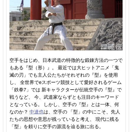
空手をはじめ、日本武道の特徴的な鍛錬方法の一つで
もある『型（形）』。 最近では大ヒットアニメ「鬼
滅の刃」でも主人公たちがそれぞれの『型』を使用
し、 全世界でeスポーツ競技として愛好されるゲーム
「鉄拳7」では 新キャラクターが伝統空手の『型』で
戦うなど、 今、武道家ならずとも注目のキーワード
となっている。 しかし、空手の『型』とは一体、何
なのか？
中達也
は、空手の 「型」の中にこそ、先人
たちの思想や意思が残っていると考え、 現代に残る
「型」を頼りに空手の源流を辿る旅に出る。