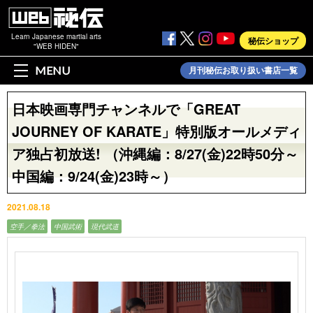
Learn Japanese martial arts
秘伝ショップ
"WEB HIDEN"
MENU
月刊秘伝お取り扱い書店一覧
日本映画専門チャンネルで「GREAT
JOURNEY OF KARATE」特別版オールメディ
ア独占初放送! （沖縄編：8/27(金)22時50分～
中国編：9/24(金)23時～）
2021.08.18
空手／拳法
中国武術
現代武道