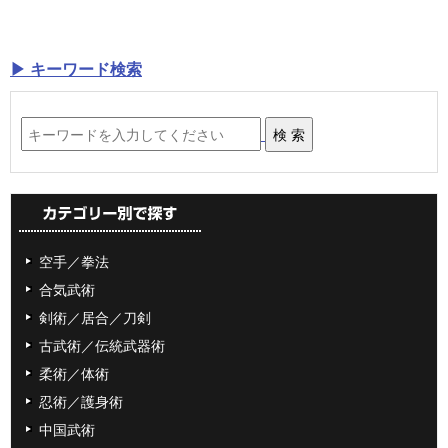
▶ キーワード検索
空手／拳法
合気武術
剣術／居合／刀剣
古武術／伝統武器術
柔術／体術
忍術／護身術
中国武術