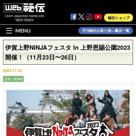
Learn Japanese martial arts
秘伝ショップ
"WEB HIDEN"
MENU
月刊秘伝お取り扱い書店一覧
伊賀上野NINJAフェスタ In 上野恩賜公園2023
開催！（11月23日〜26日）
2023.11.22
忍術／護身術