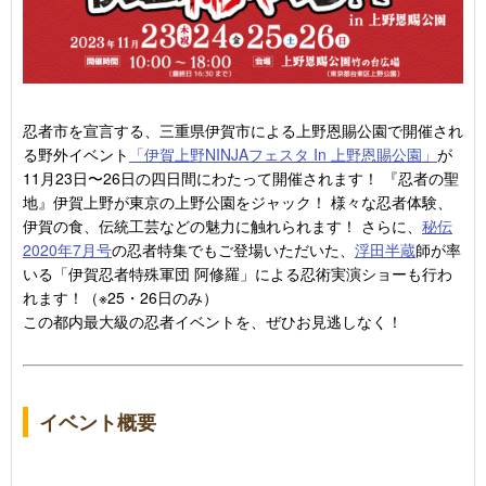
忍者市を宣言する、三重県伊賀市による上野恩賜公園で開催され
る野外イベント
「伊賀上野NINJAフェスタ In 上野恩賜公園」
が
11月23日〜26日の四日間にわたって開催されます！ 『忍者の聖
地』伊賀上野が東京の上野公園をジャック！ 様々な忍者体験、
伊賀の食、伝統工芸などの魅力に触れられます！ さらに、
秘伝
2020年7月号
の忍者特集でもご登場いただいた、
浮田半蔵
師が率
いる「伊賀忍者特殊軍団 阿修羅」による忍術実演ショーも行わ
れます！（※25・26日のみ）
この都内最大級の忍者イベントを、ぜひお見逃しなく！
イベント概要