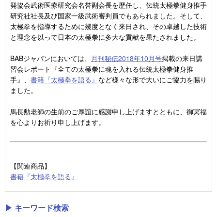
発協会武術医療研究会名誉副会長を歴任し、伝統太極拳健身推手
研究社社長及び国家一級武術審判員でもあられました。そして、
太極拳を指導するために幾度となく来日され、その卓越した技術
と理念を以って日本の太極拳に多大な貢献を果たされました。
BABジャパンにおいては、
月刊秘伝2018年10月号
掲載の来日講
習会レポート『全ての太極拳に魂を入れる伝統太極拳健身推
手』、
書籍『太極拳を語る』
など様々な形で大いにご協力を賜り
ました。
馬長勲老師の生前のご厚誼に感謝申し上げますとともに、御冥福
を心よりお祈り申し上げます。
【関連商品】
書籍『太極拳を語る』
▶ キーワード検索