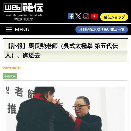
Learn Japanese martial arts
秘伝ショップ
"WEB HIDEN"
MENU
月刊秘伝お取り扱い書店一覧
【訃報】馬長勲老師（呉式太極拳 第五代伝
人）、御逝去
2023.08.31
中国武術