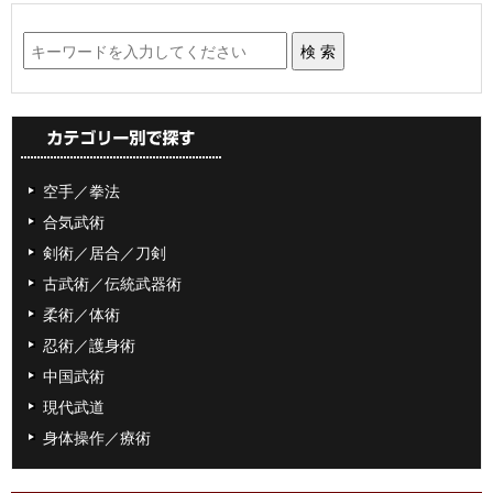
空手／拳法
合気武術
剣術／居合／刀剣
古武術／伝統武器術
柔術／体術
忍術／護身術
中国武術
現代武道
身体操作／療術