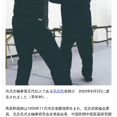
呉式太極拳第五代伝人である
馬長勲
老師が、2023年8月3日に逝
去されました（享年90）。
馬長勲老師は1933年11月河北省棗強県生まれ。北京武術協会委
員、北京呉式太極拳研究会名誉副会長、中国民間中医医薬研究開