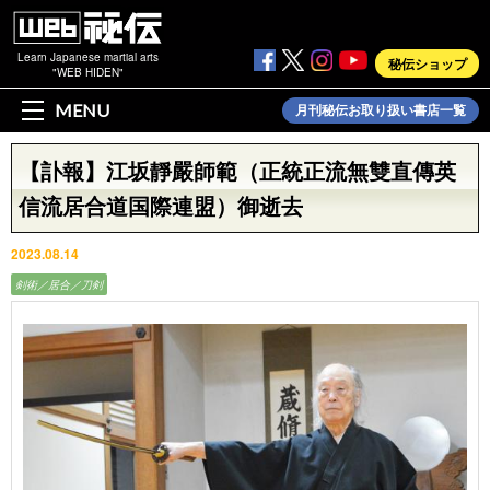
Learn Japanese martial arts
秘伝ショップ
"WEB HIDEN"
MENU
月刊秘伝お取り扱い書店一覧
【訃報】江坂靜嚴師範（正統正流無雙直傳英
信流居合道国際連盟）御逝去
2023.08.14
剣術／居合／刀剣