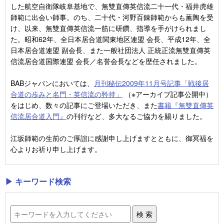
した航空自衛隊岐阜基地で、無雙直傳英信流二十一代・福井虎雄
師範に出会い師事。のち、二十代・河野百錬師範からも薫陶を受
け、以来、無雙直傳英信流一筋に研鑽、指導を手がけられまし
た。昭和62年、全日本居合道関東地区連盟 会長、平成12年、全
日本居合道連盟 副会長、また一般社団法人 正統正流無雙直傳英
信流居合道国際連盟 会長／名誉会長などを歴任されました。
BABジャパンにおいては、
月刊秘伝2009年11月号記事「戦後居
合道の歩みと名門・英信流の矜持」
（※アーカイブ記事公開中）
をはじめ、数々の記事にご登場いただき、また
書籍『無雙直傳英
信流居合道入門』
の刊行など、多大なるご協力を賜りました。
江坂師範の生前のご厚誼に感謝申し上げますとともに、御冥福を
心よりお祈り申し上げます。
▶ キーワード検索