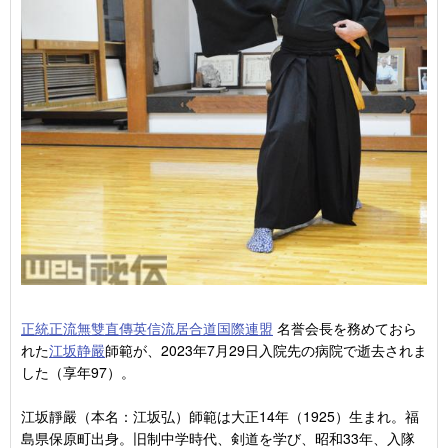
正統正流無雙直傳英信流居合道国際連盟
名誉会長を務めておら
れた
江坂静嚴
師範が、2023年7月29日入院先の病院で逝去されま
した（享年97）。
江坂靜嚴（本名：江坂弘）師範は大正14年（1925）生まれ。福
島県保原町出身。旧制中学時代、剣道を学び、昭和33年、入隊