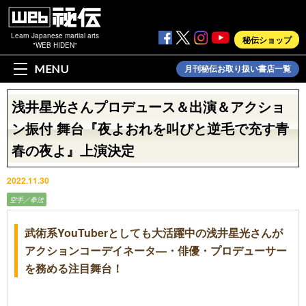
Learn Japanese martial arts
秘伝ショップ
"WEB HIDEN"
MENU
月刊秘伝お取り扱い書店一覧
浅井星光さんプロデュース＆出演＆アクショ
ン振付 舞台『夜よおれを叫びと逆毛で充す青
春の夜よ』上演決定
2022.11.30
空手／拳法
武術系YouTuberとしても大活躍中の浅井星光さんが
アクションコーデイネータ―・俳優・プロデューサー
を務める注目舞台！