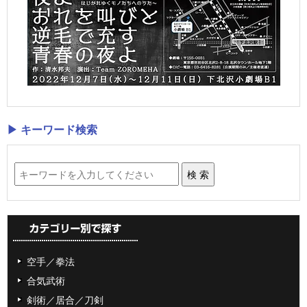
▶ キーワード検索
空手／拳法
合気武術
剣術／居合／刀剣