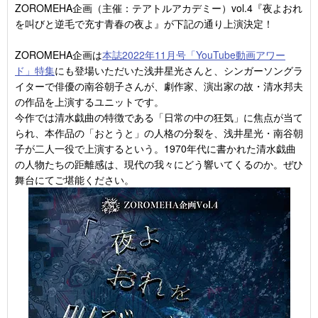
ZOROMEHA企画（主催：テアトルアカデミー）vol.4『夜よおれ
を叫びと逆毛で充す青春の夜よ』が下記の通り上演決定！
ZOROMEHA企画は
本誌2022年11月号「YouTube動画アワー
ド」特集
にも登場いただいた浅井星光さんと、シンガーソングラ
イターで俳優の南谷朝子さんが、劇作家、演出家の故・清水邦夫
の作品を上演するユニットです。
今作では清水戯曲の特徴である「日常の中の狂気」に焦点が当て
られ、本作品の「おとうと」の人格の分裂を、浅井星光・南谷朝
子が二人一役で上演するという。1970年代に書かれた清水戯曲
の人物たちの距離感は、現代の我々にどう響いてくるのか。ぜひ
舞台にてご堪能ください。