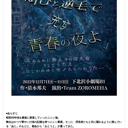
■あらすじ
昭和35年頃を最後に衰退していったニシン漁。
舞台はかつて華やいだ頃の記憶を持つニシン番屋。そこに、浮浪者たちと共に隠れるように潜んでい
る「あに」のもとに、都会から「おとうと」が還ってきた。