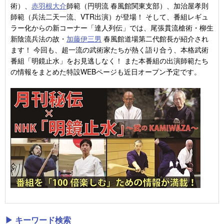
術）、
赤羽根大介
師範（円明流 春風館関東支部）、加治屋孝則
師範（兵法二天一流、VTR出演）が登場！ そして、番組レギュ
ラー化からの新コーナー「達人列伝」では、尾張貫流槍術・柳生
新陰流兵法の故・
加藤伊三男
春風館道場第二代館長が紹介され
ます！ 今回も、超一流の武術家たちが熱く語り合う、本格武術
番組「明鏡止水」をお見逃しなく！ また本番組の出演師範たち
の情報をまとめた特設WEBページも近日オープン予定です。
▶ キーワード検索