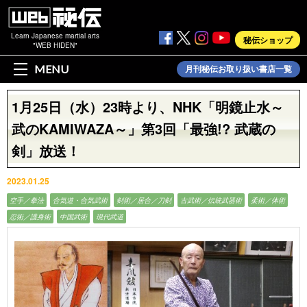
Learn Japanese martial arts
秘伝ショップ
"WEB HIDEN"
MENU
月刊秘伝お取り扱い書店一覧
1月25日（水）23時より、NHK「明鏡止水～
武のKAMIWAZA～」第3回「最強!? 武蔵の
剣」放送！
2023.01.25
空手／拳法
合気道・合気武術
剣術／居合／刀剣
古武術／伝統武器術
柔術／体術
忍術／護身術
中国武術
現代武道