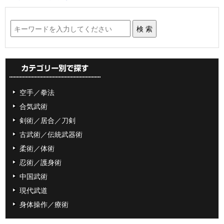
空手／拳法
合気武術
剣術／居合／刀剣
古武術／伝統武器術
柔術／体術
忍術／護身術
中国武術
現代武道
身体操作／療術