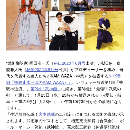
“武術翻訳家”岡田准一氏（
秘伝2020年6月号
出演）がMCを、森
脇雅人氏（
秘伝2022年8月号
出演）がプロデューサーを務め、当
代を代表する達人たちがKAMIWAZA（神業）を披露する
NHK番
組『明鏡止水～武のKAMIWAZA～』
。レギュラー放送第1回「香
取神道流」、
第2回「武神館」
に続き、第3回は「最強!? 武蔵の
剣」と題して、1月25日（水）23時から放送される（※愛知・岐
阜・三重の3県は1月28日（土）午前10時35分からの放送になり
ます）。
「生涯無敗伝説！
宮本武蔵
の二刀流」にまつわる武術の真髄が示
されます。武術家のゲストとして、植芝充央師範（合気会）、ポ
ール・マーシー師範（武神館）、冨永彰三師範（神道夢想流杖