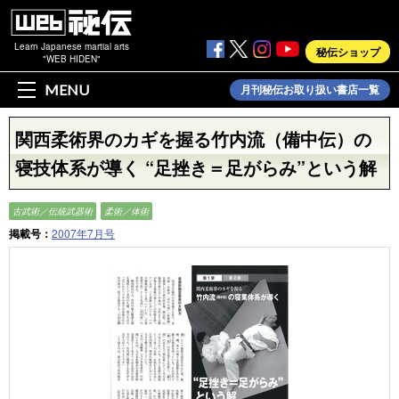
Learn Japanese martial arts
秘伝ショップ
"WEB HIDEN"
MENU
月刊秘伝お取り扱い書店一覧
関西柔術界のカギを握る竹内流（備中伝）の
寝技体系が導く “足挫き＝足がらみ”という解
古武術／伝統武器術
柔術／体術
掲載号：
2007年7月号