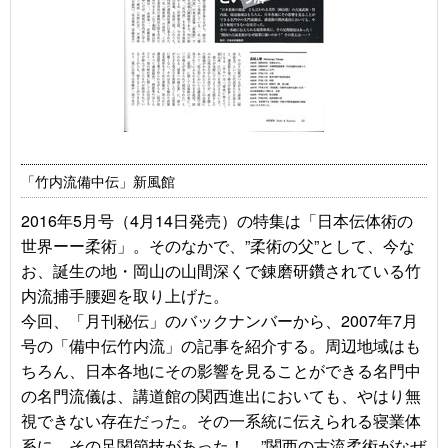
「竹内流備中伝」新風館
2016年5月号（4月14日発売）の特集は「日本伝体術の
世界ーー柔術」。そのなかで、”柔術の父”として、今な
お、誕生の地・岡山の山間深くで錬磨研鑽されている竹
内流捕手腰廻を取り上げた。
今回、「月刊秘伝」のバックナンバーから、2007年7月
号の「備中伝竹内流」の記事を紹介する。周辺地域はも
ちろん、日本各地にその影響を見ることができる名門中
の名門流儀は、講道館の関西進出においても、やはり無
視できない存在だった。その一系統に伝えられる寝業体
系に、その足関節技があった！ ”関西の古流柔術がなぜ