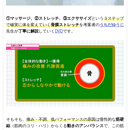
①マッサージ、②ストレッチ、③エクササイズ
という
３ステップ
で確実に体を変えていく
骨膜ストレッチ
を考案者の
うちだゆうじ
先生が
丁寧に解説
していく
DVD
です。
そもそも、
痛み・不調、低パフォーマンスの原因
は慢性的な
筋硬
結
（筋肉のコリ・ハリ）からくる
動きのアンバランス
で、この筋