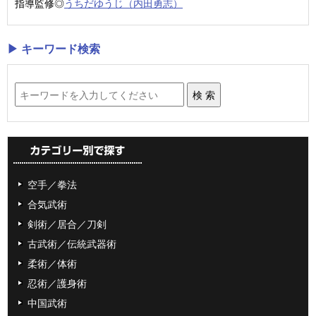
指導監修◎
うちだゆうじ（内田勇志）
▶ キーワード検索
空手／拳法
合気武術
剣術／居合／刀剣
古武術／伝統武器術
柔術／体術
忍術／護身術
中国武術