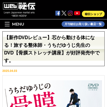
Learn Japanese martial arts
秘伝ショップ
"WEB HIDEN"
MENU
月刊秘伝お取り扱い書店一覧
【新作DVDレビュー】芯から動ける体にな
る！旅する整体師・うちだゆうじ先生の
DVD【骨膜ストレッチ講座】が好評発売中で
す。
2025.04.03