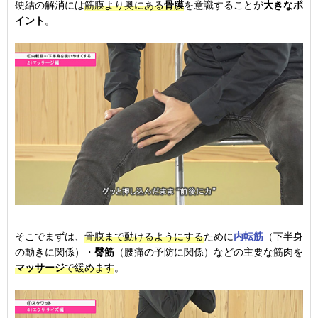
硬結の解消には
筋膜より奥にある
骨膜
を意識することが
大きなポ
イント
。
そこでまずは、
骨膜まで動けるようにする
ために
内転筋
（下半身
の動きに関係）・
臀筋
（腰痛の予防に関係）などの主要な筋肉を
マッサージ
で緩めます
。