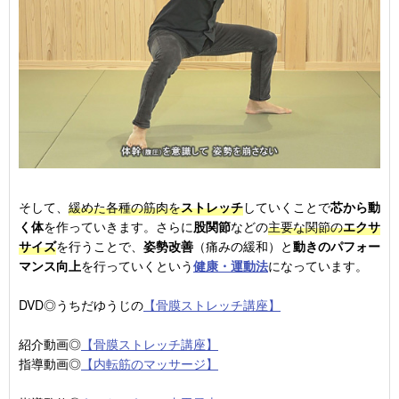
そして、
緩めた各種の筋肉を
ストレッチ
していくことで
芯から動
く体
を作っていきます。さらに
股関節
などの
主要な関節の
エクサ
サイズ
を行うことで、
姿勢改善
（痛みの緩和）と
動きのパフォー
マンス向上
を行っていくという
健康・運動法
になっています。
DVD◎うちだゆうじの
【骨膜ストレッチ講座】
紹介動画◎
【骨膜ストレッチ講座】
指導動画◎
【内転筋のマッサージ】